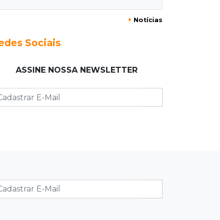
20:29
Pedro Gomes
+
Notícias
Jovem morre baleado e suspeita
envolve disputa entre facções rivais
edes Sociais
20:01
Futebol feminino
ASSINE NOSSA NEWSLETTER
Pantanal treina em Goiânia antes de
jogo que vale acesso inédito à Série
A2
19:44
Campeonato Brasileiro
Remo busca empate com Atlético-MG
e segue na zona de rebaixamento
19:27
Caso Ayla
Defesa diz que preso suspeito de
sequestro só emprestou casa a
conhecido