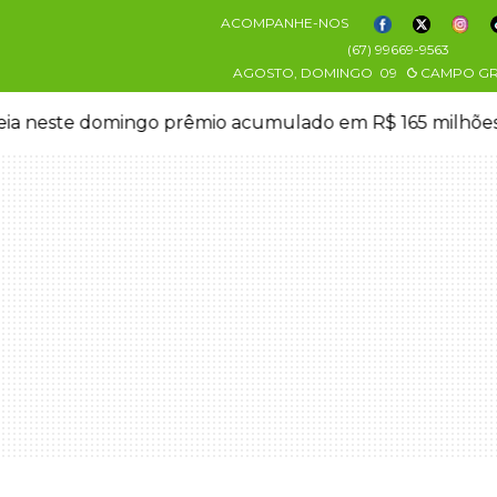
ACOMPANHE-NOS
(67) 99669-9563
AGOSTO, DOMINGO
09
CAMPO G
eia neste domingo prêmio acumulado em R$ 165 milhõe