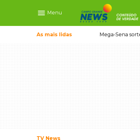
menu
Menu
o em sequestro de bebê na Capital
As mais
lidas
Mega-Sena sort
TV News