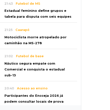
21:43
Futebol de MS
Estadual feminino define grupos e
tabela para disputa com seis equipes
21:25
Caarapó
Motociclista morre atropelado por
caminhão na MS-278
21:02
Futebol de base
Náutico segura empate com
Comercial e conquista o estadual
sub-13
20:40
Acesso ao ensino
Participantes do Encceja 2026 já
podem consultar locais de prova