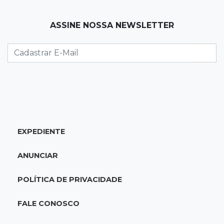
paraguaias sem registro
ASSINE NOSSA NEWSLETTER
21:41
Nova Alvorada do Sul
Granizo danifica telhados e plantações
durante temporal no interior
21:22
Agregado
Inter perde para o Corinthians mas avança às
quartas da Copa do Brasil
EXPEDIENTE
21:03
Futebol
ANUNCIAR
Vitória goleia Athletico-PR por 4 a 0 e avança
às quartas da Copa do Brasil
POLÍTICA DE PRIVACIDADE
20:44
94º caso
FALE CONOSCO
Foragido por roubo morre baleado em
confronto com policiais militares