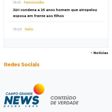
19:41
Feminicídio
Júri condena a 25 anos homem que atropelou
esposa em frente aos filhos
19:20
Selic
Banco Central reduz juros para 14% ao ano em
4º corte consecutivo
+
Notícias
19:05
Pregão
Redes Sociais
Dólar comercial fecha cotado a R$ 5,12 com
atenção ao cenário externo
18:41
Ideb
Ensino Médio melhora nas maiores cidades do
Estado, mas aprendizagem recua
18:24
Balanço