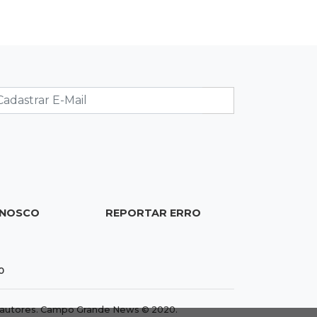
Torneio de futsal abre 34ª edição
com quatro jogos neste sábado
07:48
Pele Vermelha, Corona, Valley...
Muita gente já passou a madrugada
dentro da imaginação de Scalise
07:45
José Marques
Agosto no Bosque reúne esporte,
cultura e prêmios
ONOSCO
REPORTAR ERRO
0
dos autores. Campo Grande News © 2020.