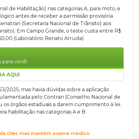
nal de Habilitação) nas categorias A, para moto, e
ológico antes de receber a permissão provisória
 Senatran (Secretaria Nacional de Trânsito) aos
nsito). Em Campo Grande, o teste custa entre R$
60,00 (Laboratório Renato Arruda).
 para você!
IA AQUI
as A e B deverão realizar exame toxicológico
para dirigir. A orientação foi enviada pela
.153/2025, mas havia dúvidas sobre a aplicação
, o teste custa entre R$ 100 e R$ 160. A
egulamentada pelo Contran (Conselho Nacional de
3/2025 e foi retomada pelo Congresso após
ou os órgãos estaduais a darem cumprimento à lei.
, que alegava aumento de custos para
a habilitação nas categorias A e B.
a da CNH, mas mantém exame médico