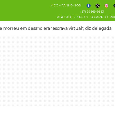
ACOMPANHE-NOS
(67) 99669-9563
AGOSTO, SEXTA
07
CAMPO GRA
 morreu em desafio era "escrava virtual", diz delegada