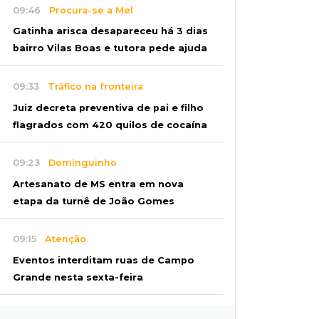
09:46
Procura-se a Mel
Gatinha arisca desapareceu há 3 dias
bairro Vilas Boas e tutora pede ajuda
09:33
Tráfico na fronteira
Juiz decreta preventiva de pai e filho
flagrados com 420 quilos de cocaína
09:23
Dominguinho
Artesanato de MS entra em nova
etapa da turnê de João Gomes
09:15
Atenção
Eventos interditam ruas de Campo
Grande nesta sexta-feira
09:09
Mesmo lugar