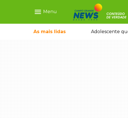
menu
Menu
rquiteto dos projetos fora do comum
As mais
lidas
Adolescente que