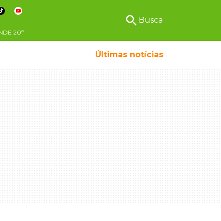
search
Busca
NDE
20º
Últimas notícias