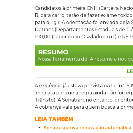
Candidatos à primeira CNH (Carteira Nacio
B, para carro, terão de fazer exame toxic
para dirigir. A orientação foi enviada pela
Detrans (Departamentos Estaduais de Trâ
100,00 (Laboratório Oswlado Cruz) e R$ 1
RESUMO
Nossa ferramenta de IA resume a notícia
LE
Candidatos à primeira CNH nas categori
antes de receber a permissão provisória 
A exigência já estava prevista na Lei nº 15
Senatran aos Detrans. Em Campo Grande
imediata porque a regra ainda não foi r
exigência está prevista na Lei nº 15.15
Trânsito). A Senatran, no entanto, orient
derrubada de veto do presidente Lula
A cobrança vale para quem busca a primeir
habilitação.
LEIA TAMBÉM
Senado aprova renovação automátic