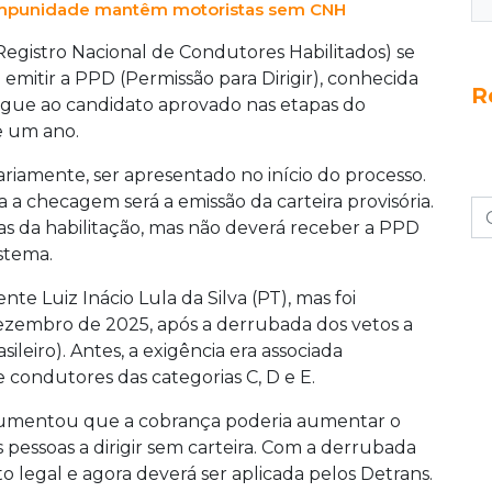
 impunidade mantêm motoristas sem CNH
Registro Nacional de Condutores Habilitados) se
emitir a PPD (Permissão para Dirigir), conhecida
R
egue ao candidato aprovado nas etapas do
e um ano.
ariamente, ser apresentado no início do processo.
 a checagem será a emissão da carteira provisória.
pas da habilitação, mas não deverá receber a PPD
stema.
nte Luiz Inácio Lula da Silva (PT), mas foi
zembro de 2025, após a derrubada dos vetos a
leiro). Antes, a exigência era associada
e condutores das categorias C, D e E.
rgumentou que a cobrança poderia aumentar o
s pessoas a dirigir sem carteira. Com a derrubada
o legal e agora deverá ser aplicada pelos Detrans.