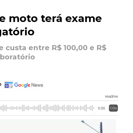
 e moto terá exame
gatório
 custa entre R$ 100,00 e R$
boratório
o
readme
1.0x
0:00