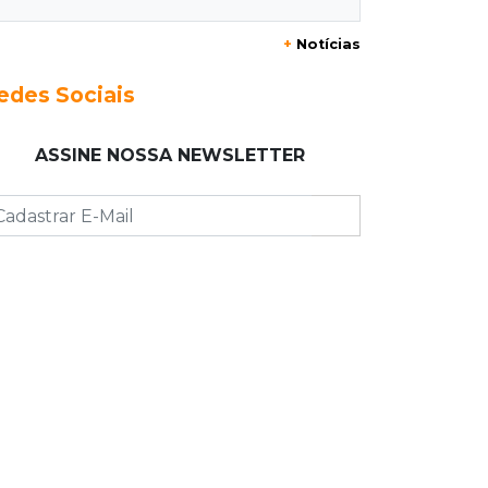
Três dias após obra, buraco volta a
+
Notícias
Joaquim Murtinho
edes Sociais
09:00
Post Patrocinado
Chanton celebra Dia dos Pais com
ASSINE NOSSA NEWSLETTER
cestas, kits e tortas especiais
08:55
Agosto Lilás
Bares serão pontos de apoio a
mulheres vítimas de violência
08:48
"Caminhada" matinal
Jiboia “passeia” entre flores de ipê e
chama atenção no Parque dos
Poderes
08:37
Eleições 2026