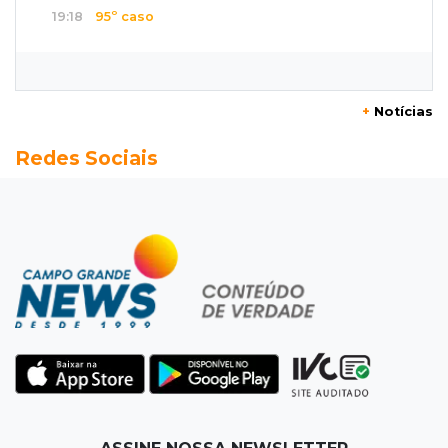
19:18
95º caso
Foragido que se passava por pastor morre
após reagir à abordagem policial
+
Notícias
18:51
Certidão
Redes Sociais
Em MS, uma criança é registrada sem o nome
do pai a cada 2h
18:36
Decisão
Pantanal viaja para Goiás em busca de acesso
inédito à Série A2 feminina
18:33
Registro do céu
Após chuva, despedida do "sextou" é com pôr
do sol que parece fogo
18:13
Nacional