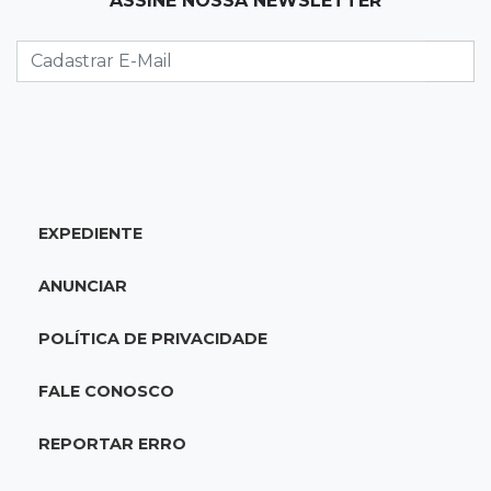
ASSINE NOSSA NEWSLETTER
Alerta em celulares mobiliza buscas por bebê
17:58
Redução
Pantanal reduz desmatamento em 65% e
Cerrado tem queda de 11,5%
17:45
Em Corumbá
EXPEDIENTE
Ex-vereador preso começa briga durante
banho de sol e leva socos de detento
ANUNCIAR
17:31
Dourados
POLÍTICA DE PRIVACIDADE
Vídeo mostra jovem sendo executado com
tiro na cabeça em loja do pai
FALE CONOSCO
17:24
Recursos
REPORTAR ERRO
Governo libera R$ 433 mil a Deodápolis após