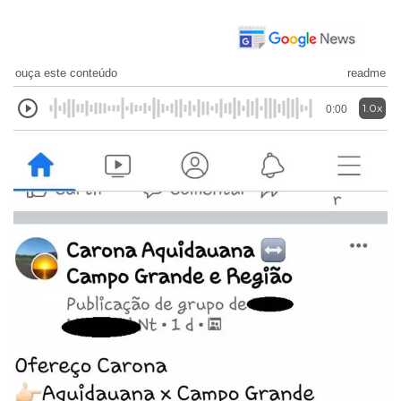
ouça este conteúdo
readme
1.0x
0:00