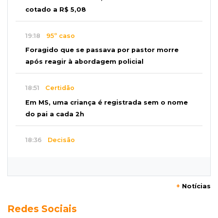
cotado a R$ 5,08
19:18
95º caso
Foragido que se passava por pastor morre
após reagir à abordagem policial
18:51
Certidão
Em MS, uma criança é registrada sem o nome
do pai a cada 2h
18:36
Decisão
Pantanal viaja para Goiás em busca de acesso
inédito à Série A2 feminina
+
Notícias
18:33
Registro do céu
Redes Sociais
Após chuva, despedida do "sextou" é com pôr