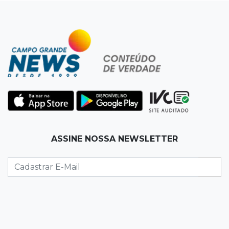
do sol que parece fogo
18:13
Nacional
Alerta em celulares mobiliza buscas por bebê
17:58
Redução
Pantanal reduz desmatamento em 65% e
Cerrado tem queda de 11,5%
17:45
Em Corumbá
ASSINE NOSSA NEWSLETTER
Ex-vereador preso começa briga durante
banho de sol e leva socos de detento
17:31
Dourados
Vídeo mostra jovem sendo executado com
tiro na cabeça em loja do pai