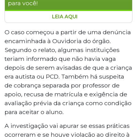
para você!
LEIA AQUI
Escolas particulares de Dourados são
investigadas pela 17ª Promotoria de Justiça por
O caso começou a partir de uma denúncia
suposta recusa de matrícula e cobranças
encaminhada à Ouvidoria do órgão.
extras para atender alunos autistas e com
Segundo o relato, algumas instituições
deficiência. As denúncias incluem alegação de
teriam informado que não havia vaga
falta de vagas após revelação do diagnóstico,
depois de serem avisadas de que a criança
cobrança por professor de apoio e exigência de
avaliação prévia. A Lei Brasileira de Inclusão
era autista ou PCD. Também há suspeita
proíbe tais práticas.
de cobrança separada por professor de
apoio, recusa de matrícula e exigência de
avaliação prévia da criança como condição
para aceitar o aluno.
A investigação vai apurar se essas práticas
ocorreram e se houve violação ao direito à