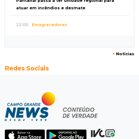
Pantanal passa a ter unidade regional para
atuar em incêndios e desmate
22:00
Emagrecedores
MS lidera procura digital por canetas
paraguaias sem registro
+
Notícias
21:41
Nova Alvorada do Sul
Redes Sociais
Granizo danifica telhados e plantações
durante temporal no interior
21:22
Agregado
Inter perde para o Corinthians mas avança às
quartas da Copa do Brasil
21:03
Futebol
Vitória goleia Athletico-PR por 4 a 0 e avança