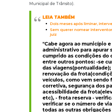
responsabilidade será compartilhada e
Municipal de Trânsito).
LEIA TAMBÉM
Dois meses após liminar, interv
Sem querer nomear interventor 
juiz
"Cabe agora ao município e
administrativo para apurar
cumprido as condições do c
entre outros pontos: -se c
das viagens(pontualidade);
renovação da frota(condiçõ
veículos, como vem sendo 
corretiva, segurança dos pa
acessibilidade da frota(ele
etc), - frota reserva - verifi
verificar se o número de v
todas as outras obrigações