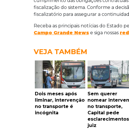
cumprimento das obrigações contratuais 
fiscalização do sistema. Conforme a decisã
fiscalizatório para assegurar a continuid
Receba as principais notícias do Estado p
Campo Grande News
e siga nossas
red
VEJA TAMBÉM
Dois meses após
Sem querer
liminar, intervenção
nomear interven
no transporte é
no transporte,
incógnita
Capital pede
esclarecimentos
juiz