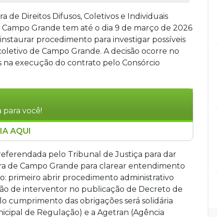
a de Direitos Difusos, Coletivos e Individuais
 Campo Grande tem até o dia 9 de março de 2026
instaurar procedimento para investigar possíveis
 coletivo de Campo Grande. A decisão ocorre no
 na execução do contrato pelo Consórcio
 para você!
IA AQUI
9 de março de 2026 para iniciar o processo de
idade. A determinação foi feita pelo juiz
eferendada pelo Tribunal de Justiça para dar
e Direitos Difusos, após ação popular que
tura de Campo Grande para clarear entendimento
o contrato pelo Consórcio Guaicurus.O
: primeiro abrir procedimento administrativo
edimento administrativo, nomeação de
ão de interventor no publicação de Decreto de
 investigação deverá avaliar diversos aspectos
lo cumprimento das obrigações será solidária
ns, condições da frota e acessibilidade. A
icipal de Regulação) e a Agetran (Agência