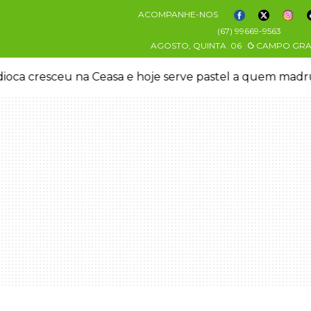
ACOMPANHE-NOS
(67) 99669-9563
AGOSTO, QUINTA
06
CAMPO GR
oca cresceu na Ceasa e hoje serve pastel a quem mad