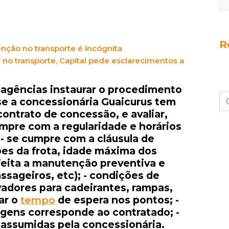
ntre município, Agereg e Agetran.
R
enção no transporte é incógnita
no transporte, Capital pede esclarecimentos a
 agências instaurar o procedimento
 se a concessionária Guaicurus tem
ontrato de concessão, e avaliar,
umpre com a regularidade e horários
 - se cumpre com a cláusula de
es da frota, idade máxima dos
feita a manutenção preventiva e
ssageiros, etc); - condições de
vadores para cadeirantes, rampas,
car o
tempo
de espera nos pontos; -
iagens corresponde ao contratado; -
 assumidas pela concessionária.