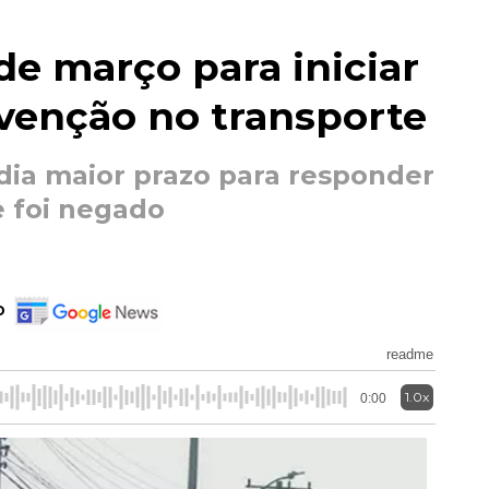
de março para iniciar
rvenção no transporte
dia maior prazo para responder
e foi negado
o
readme
1.0x
0:00