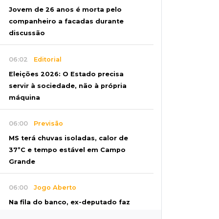
Jovem de 26 anos é morta pelo
companheiro a facadas durante
discussão
06:02
Editorial
Eleições 2026: O Estado precisa
servir à sociedade, não à própria
máquina
06:00
Previsão
MS terá chuvas isoladas, calor de
37ºC e tempo estável em Campo
Grande
06:00
Jogo Aberto
Na fila do banco, ex-deputado faz
campanha pra prefeitura