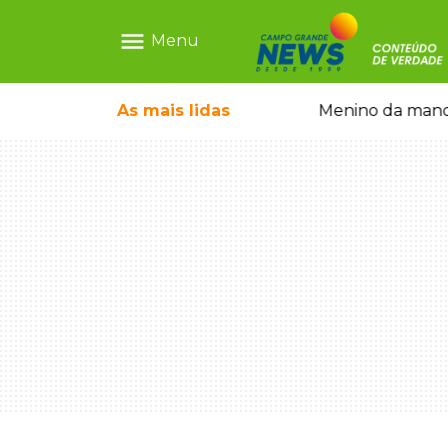
menu
Menu
ãe que não reconhece o filho queimado
As mais
lidas
Menino da mandi