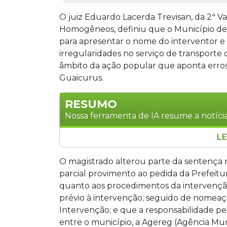
O juiz Eduardo Lacerda Trevisan, da 2ª Var
Homogêneos, definiu que o Município de
para apresentar o nome do interventor e 
irregularidades no serviço de transporte
âmbito da ação popular que aponta erros
Guaicurus.
RESUMO
Nossa ferramenta de IA resume a notícia
LE
A Prefeitura de Campo Grande tem até 
intervenção no transporte coletivo da c
O magistrado alterou parte da sentença r
Eduardo Lacerda Trevisan, da 2ª Vara d
parcial provimento ao pedida da Prefei
aponta irregularidades na execução d
quanto aos procedimentos da intervenção
processo inclui a instauração de proc
prévio à intervenção; seguido de nomeaç
interventor e publicação de decreto. A
Intervenção; e que a responsabilidade pe
do serviço, como regularidade das viage
entre o município, a Agereg (Agência Mun