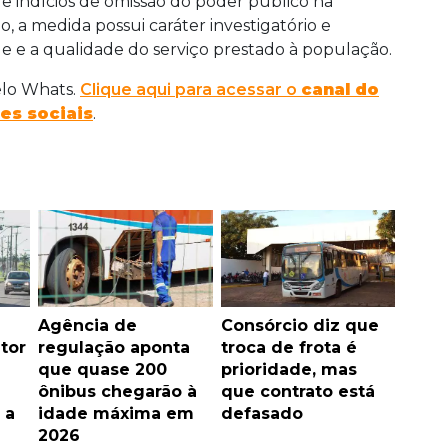
e indícios de omissão do poder público na
o, a medida possui caráter investigatório e
ade e a qualidade do serviço prestado à população.
elo Whats.
Clique aqui para acessar o
canal do
es sociais
.
Agência de
Consórcio diz que
tor
regulação aponta
troca de frota é
que quase 200
prioridade, mas
ônibus chegarão à
que contrato está
 a
idade máxima em
defasado
2026