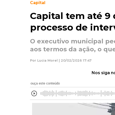
Capital
Capital tem até 9 
processo de inte
O executivo municipal pe
aos termos da ação, o qu
Por Lucia Morel | 20/02/2026 17:47
Nos siga n
ouça este conteúdo