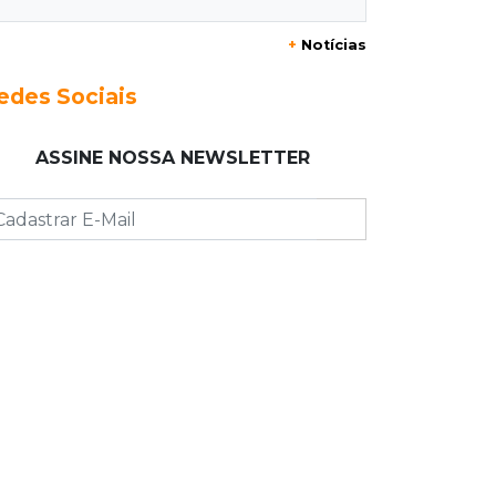
+
Notícias
00:00
Em Campo Grande
Técnico de carnes e resgatista são
edes Sociais
destaques entre vagas abertas nesta
5ª
ASSINE NOSSA NEWSLETTER
QUARTA, 05 DE AGOSTO
23:55
Vídeo
Chamas altas avançam sobre área de
mata em Chapadão do Sul
23:41
15ª Vara Cível
Pet shop vai indenizar tutor em R$ 5
mil por vender Labrador "fake"
23:33
Juventude
Time de MS vai enfrentar equipe