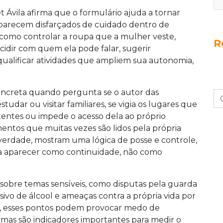
t Ávila afirma que o formulário ajuda a tornar
 aparecem disfarçados de cuidado dentro de
s como controlar a roupa que a mulher veste,
R
decidir com quem ela pode falar, sugerir
qualificar atividades que ampliem sua autonomia,
concreta quando pergunta se o autor das
tudar ou visitar familiares, se vigia os lugares que
tentes ou impede o acesso dela ao próprio
ntos que muitas vezes são lidos pela própria
verdade, mostram uma lógica de posse e controle,
e a aparecer como continuidade, não como
sobre temas sensíveis, como disputas pela guarda
sivo de álcool e ameaças contra a própria vida por
ta, esses pontos podem provocar medo de
, mas são indicadores importantes para medir o