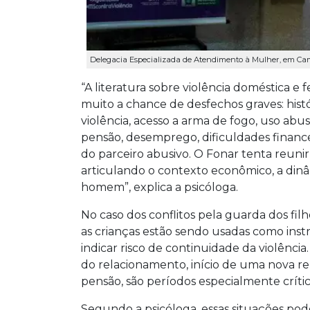
Delegacia Especializada de Atendimento à Mulher, em Cam
“A literatura sobre violência doméstica 
muito a chance de desfechos graves: histór
violência, acesso a arma de fogo, uso abus
pensão, desemprego, dificuldades finance
do parceiro abusivo. O Fonar tenta reun
articulando o contexto econômico, a dinâ
homem”, explica a psicóloga.
No caso dos conflitos pela guarda dos filh
as crianças estão sendo usadas como ins
indicar risco de continuidade da violênci
do relacionamento, início de uma nova rel
pensão, são períodos especialmente crític
Segundo a psicóloga, essas situações pod