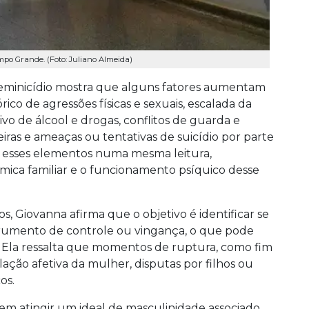
po Grande. (Foto: Juliano Almeida)
e feminicídio mostra que alguns fatores aumentam
ico de agressões físicas e sexuais, escalada da
ivo de álcool e drogas, conflitos de guarda e
iras e ameaças ou tentativas de suicídio por parte
ir esses elementos numa mesma leitura,
mica familiar e o funcionamento psíquico desse
os, Giovanna afirma que o objetivo é identificar se
trumento de controle ou vingança, o que pode
a. Ela ressalta que momentos de ruptura, como fim
ação afetiva da mulher, disputas por filhos ou
os.
em atingir um ideal de masculinidade associado