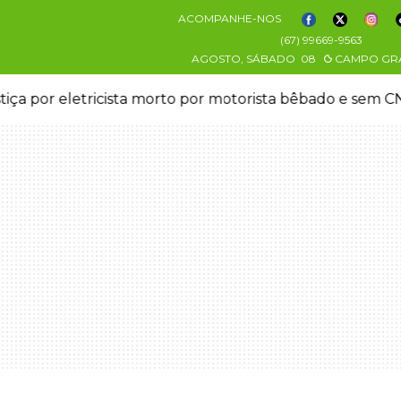
ACOMPANHE-NOS
(67) 99669-9563
AGOSTO, SÁBADO
08
CAMPO GR
stiça por eletricista morto por motorista bêbado e sem 