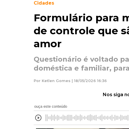
Cidades
Formulário para m
de controle que s
amor
Questionário é voltado pa
doméstica e familiar, par
Por Ketlen Gomes | 18/05/2026 16:36
Nos siga n
ouça este conteúdo