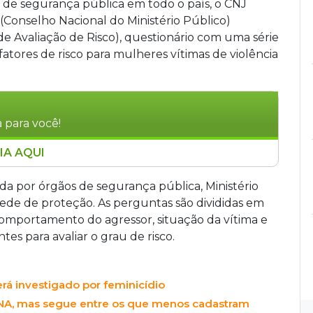
 de segurança pública em todo o país, o CNJ
(Conselho Nacional do Ministério Público)
de Avaliação de Risco), questionário com uma série
fatores de risco para mulheres vítimas de violência
 para você!
IA AQUI
ormulário com perguntas para identificar
de violência doméstica. A ferramenta avalia
icada por órgãos de segurança pública, Ministério
 do agressor e situação da vítima. Segundo
rede de proteção. As perguntas são divididas em
ntificar sinais de abuso disfarçados de cuidado.
 comportamento do agressor, situação da vítima e
ídios em 2025 e 37 casos em 2024, mas não
es para avaliar o grau de risco.
do.
rá investigado por feminicídio
DNA, mas segue entre os que menos cadastram