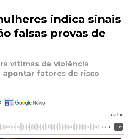
ulheres indica sinais
ão falsas provas de
ra vítimas de violência
a apontar fatores de risco
o
readme
1.0x
0:00