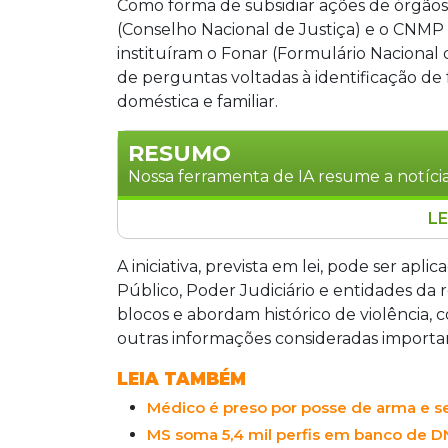
Como forma de subsidiar ações de órgãos
(Conselho Nacional de Justiça) e o CNMP 
instituíram o Fonar (Formulário Nacional 
de perguntas voltadas à identificação de 
doméstica e familiar.
RESUMO
Nossa ferramenta de IA resume a notícia
LE
O CNJ e o CNMP instituíram o Fonar, f
fatores de risco para mulheres vítimas 
A iniciativa, prevista em lei, pode ser apl
histórico de violência, comportamento
Público, Poder Judiciário e entidades da 
especialistas, o instrumento ajuda a ide
blocos e abordam histórico de violência,
Mato Grosso do Sul registra 12 feminic
outras informações consideradas important
confirmou o uso do formulário no esta
LEIA TAMBÉM
Médico é preso por posse de arma e se
MS soma 5,4 mil perfis em banco de 