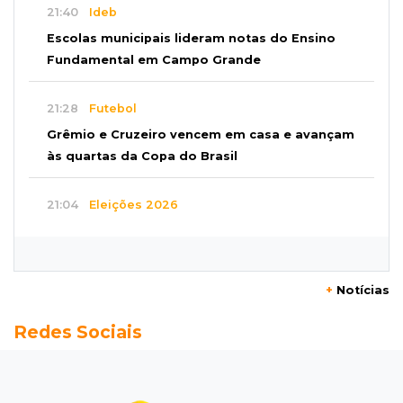
21:40
Ideb
Escolas municipais lideram notas do Ensino
Fundamental em Campo Grande
21:28
Futebol
Grêmio e Cruzeiro vencem em casa e avançam
às quartas da Copa do Brasil
21:04
Eleições 2026
Convenção oficializa Catan como candidato
do Novo ao governo de MS
+
Notícias
20:41
Sorte
Redes Sociais
Veja as dezenas de hoje na Dupla Sena,
Lotomania, Super Sete e mais
20:20
Aviso inusitado