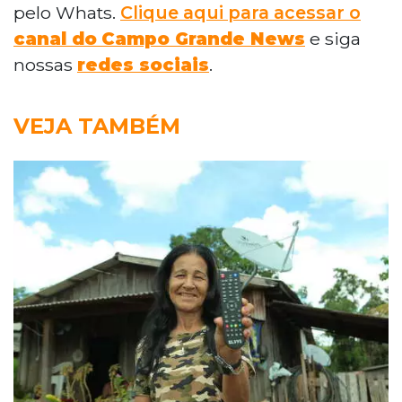
pelo Whats.
Clique aqui para acessar o
canal do
Campo Grande News
e siga
nossas
redes sociais
.
VEJA TAMBÉM