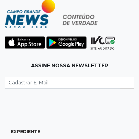
Com 11 gatos, morador pede fim do abandono
dos pets em frente de casa
20:03
Justiça
Ex-PM deixa prisão para tratamento médico 5
meses após ser capturado
19:41
Feminicídio
ASSINE NOSSA NEWSLETTER
Júri condena a 25 anos homem que atropelou
esposa em frente aos filhos
19:20
Selic
Banco Central reduz juros para 14% ao ano em
4º corte consecutivo
EXPEDIENTE
19:05
Pregão