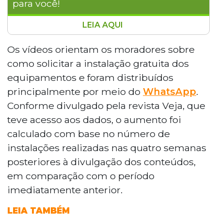
para você!
LEIA AQUI
Vídeos em Guarani elevaram em 213% a
procura pelo programa Brasil Antenado
Os vídeos orientam os moradores sobre
em Coronel Sapucaia, no Mato Grosso do
como solicitar a instalação gratuita dos
Sul, município que abriga a Terra
equipamentos e foram distribuídos
Indígena Taquaperi, habitada pelo povo
principalmente por meio do
WhatsApp
.
Guarani Kaiowá. A iniciativa do Ministério
Conforme divulgado pela revista Veja, que
das Comunicações e da Anatel distribui
antenas parabólicas digitais
teve acesso aos dados, o aumento foi
gratuitamente a famílias inscritas no
calculado com base no número de
CadÚnico. Moradores de 108 municípios
instalações realizadas nas quatro semanas
têm até 13 de junho para solicitar o
posteriores à divulgação dos conteúdos,
benefício.
em comparação com o período
imediatamente anterior.
LEIA TAMBÉM