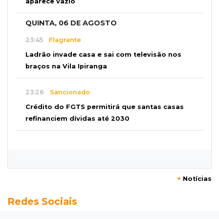
aparece vazio
QUINTA, 06 DE AGOSTO
23:45
Flagrante
Ladrão invade casa e sai com televisão nos
braços na Vila Ipiranga
23:26
Sancionado
Crédito do FGTS permitirá que santas casas
refinanciem dívidas até 2030
23:07
Balança rural
Soja fica R$ 3 mais cara em um ano, enquanto
preço do milho pouco muda
+
Notícias
22:48
Concurso 3.041
Redes Sociais
Sortudo de MS leva R$ 52 mil ao apostar R$ 5