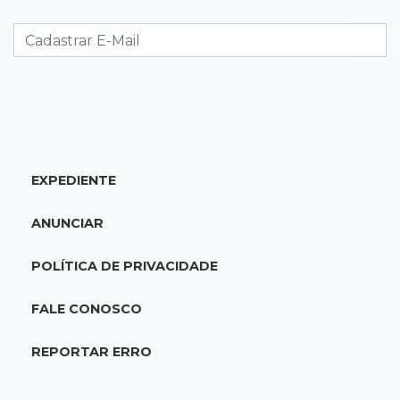
Filha denuncia coronel da reserva da PM por
estupros desde infância
13:00
Artigos
Profissionais da Educação: aqueles que fazem
da escola um lugar de transformação
EXPEDIENTE
12:54
Combustíveis
Venda de diesel em MS bate recorde no
ANUNCIAR
primeiro semestre de 2026
POLÍTICA DE PRIVACIDADE
12:41
Podcast
Adolescente em Unei custa mais que
FALE CONOSCO
mensalidade de Medicina, compara secretário
REPORTAR ERRO
12:37
Ao lado de viatura
Esposa de motociclista morto chega primeiro