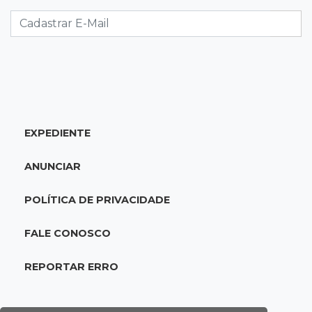
Caminhão tomba e trava trânsito após
acidente com F-1000 na Av. Heráclito
18:46
Futsal de base
Rodada de estreia da Copa Pelezinho soma 35
gols em quatro jogos
EXPEDIENTE
18:28
Concurso 3.042
Mega-Sena sorteia neste domingo prêmio
ANUNCIAR
acumulado em R$ 165 milhões
POLÍTICA DE PRIVACIDADE
18:05
Energia renovável
Produção de biodiesel cresce 32% em MS e
FALE CONOSCO
supera 31 milhões de litros
REPORTAR ERRO
17:44
100º caso
Suspeito de roubo morre ao reagir à