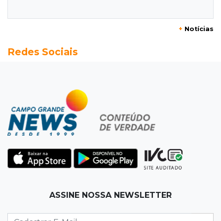
divulgam bets em eventos públicos
+
Notícias
15:37
Versão de defesa
Redes Sociais
Caminhão envolvido em acidente com 4
mortes quebrou na pista
15:27
Pagará indenização
Homem que atacou ex com motosserra na
frente da filha é condenado
15:24
Veículos
Rodamos 1.000 km com o Basalt; veja onde
ele mais surpreendeu
15:14
Luto na arquitetura
ASSINE NOSSA NEWSLETTER
Morre aos 58 anos Luis Pedro Scalise,
arquiteto dos projetos fora do comum