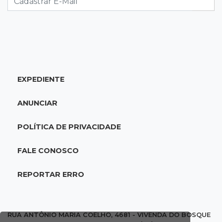
14:55
Categorias de base
Times de Dourados e Campo Grande vencem
1ª etapa do Festival de Futebol Sub-11
EXPEDIENTE
14:47
"Acrodermo"
Típico de MS, bocaiúva vira cosmético em
ANUNCIAR
pesquisa da UFMS premiada no Paìs
POLÍTICA DE PRIVACIDADE
14:38
Liberadas
Justiça suspende punições do MEC a cursos de
FALE CONOSCO
medicina com nota baixa
REPORTAR ERRO
14:21
Trágico
PF indicia 16 por queda de avião da Voepass
que matou 4 pessoas ligadas a MS
RUA ANTÔNIO MARIA COELHO, 4681 - VIVENDA DO BOSQUE