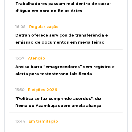
Trabalhadores passam mal dentro de caixa-
d'água em obra do Belas Artes
16:08
Regularização
Detran oferece serviços de transferência e
emissão de documentos em mega feirão
15:57
Atenção
Anvisa barra “emagrecedores” sem registro e
alerta para testosterona falsificada
15:50
Eleições 2026
"Política se faz cumprindo acordos", diz
Reinaldo Azambuja sobre ampla aliança
15:44
Em tramitação
Projeto em MS quer barrar artistas que