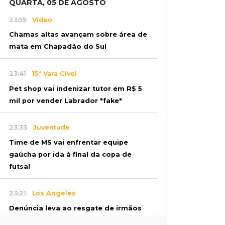
QUARTA, 05 DE AGOSTO
23:55
Vídeo
Chamas altas avançam sobre área de
mata em Chapadão do Sul
23:41
15ª Vara Cível
Pet shop vai indenizar tutor em R$ 5
mil por vender Labrador "fake"
23:33
Juventude
Time de MS vai enfrentar equipe
gaúcha por ida à final da copa de
futsal
23:21
Los Angeles
Denúncia leva ao resgate de irmãos
deixados sozinhos em casa trancada