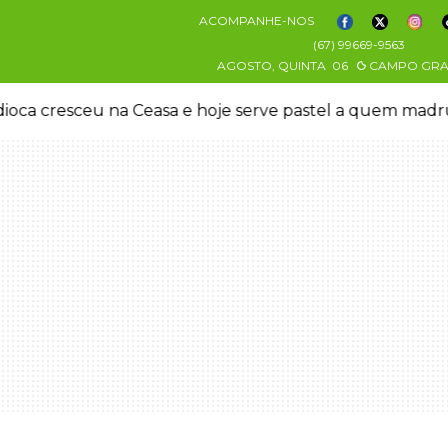
ACOMPANHE-NOS
(67) 99669-9563
AGOSTO, QUINTA
06
CAMPO GR
Grupo criou chave Pix para controlar adolescente antes 