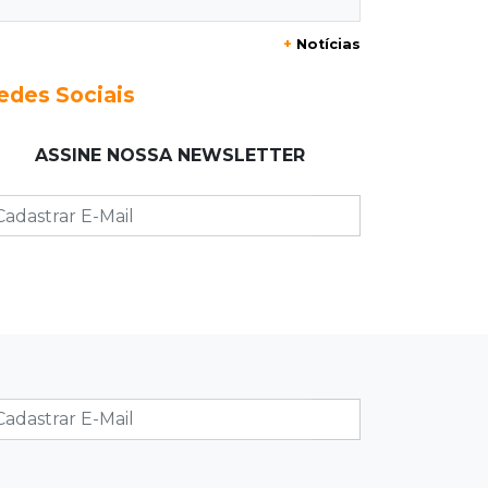
+
Notícias
23:17
Clima
Defesa Civil recomenda atenção em
edes Sociais
MS com formação de ciclone bomba
ASSINE NOSSA NEWSLETTER
23:00
Ideb
Entre escolas com nota divulgada, 3
estaduais lideram o Ensino Médio na
Capital
22:57
Chapadão do Sul
Homem é baleado após apontar
revólver para policiais militares
22:42
Resumão
Palmeiras e Vasco confirmam vagas
nas quartas da Copa do Brasil