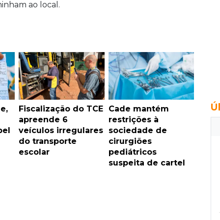
minham ao local.
Ú
e,
Fiscalização do TCE
Cade mantém
apreende 6
restrições à
pel
veículos irregulares
sociedade de
do transporte
cirurgiões
escolar
pediátricos
suspeita de cartel