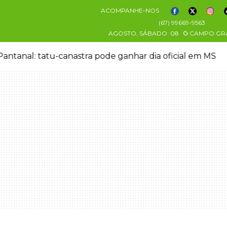
ACOMPANHE-NOS
(67) 99669-9563
AGOSTO, SÁBADO
08
CAMPO GR
antanal: tatu-canastra pode ganhar dia oficial em MS