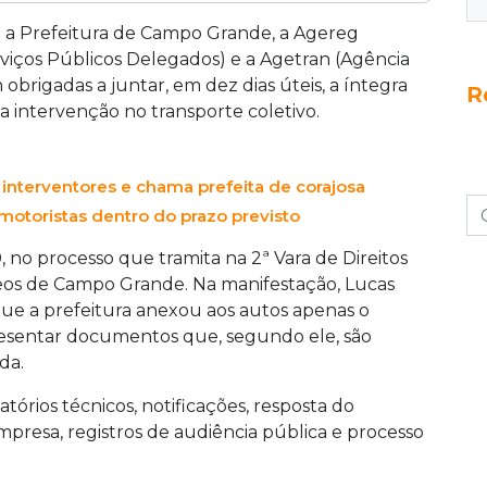
 que o interventor do Consórcio Guaicurus
nças, frota e apurações, e que prefeitura,
a Prefeitura de Campo Grande, a Agereg
ministrativo da intervenção em dez dias úteis.
viços Públicos Delegados) e a Agetran (Agência
u a medida em 16 de junho, após comissão
obrigadas a juntar, em dez dias úteis, a íntegra
R
, falta de veículos e mais de 21 mil autuações
 intervenção no transporte coletivo.
 interventores e chama prefeita de corajosa
motoristas dentro do prazo previsto
 no processo que tramita na 2ª Vara de Direitos
neos de Campo Grande. Na manifestação, Lucas
que a prefeitura anexou aos autos apenas o
presentar documentos que, segundo ele, são
da.
atórios técnicos, notificações, resposta do
presa, registros de audiência pública e processo