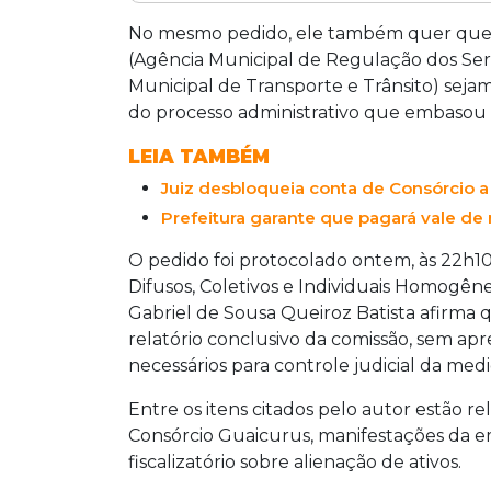
Autor de ação popular pediu à Justiça
apresente relatórios mensais sobre fina
No mesmo pedido, ele também quer que 
Agereg e Agetran juntem o processo ad
(Agência Municipal de Regulação dos Ser
A prefeitura de Campo Grande decreto
Municipal de Transporte e Trânsito) sejam 
identificar descumprimento de horários
do processo administrativo que embasou a
entre 2021 e 2025.
LEIA TAMBÉM
Juiz desbloqueia conta de Consórcio a
Prefeitura garante que pagará vale de 
O pedido foi protocolado ontem, às 22h10,
Difusos, Coletivos e Individuais Homogê
Gabriel de Sousa Queiroz Batista afirma 
relatório conclusivo da comissão, sem a
necessários para controle judicial da medi
Entre os itens citados pelo autor estão rel
Consórcio Guaicurus, manifestações da em
fiscalizatório sobre alienação de ativos.