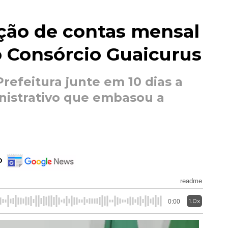
ção de contas mensal
o Consórcio Guaicurus
efeitura junte em 10 dias a
nistrativo que embasou a
o
readme
1.0x
0:00