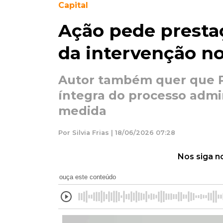
Capital
Ação pede presta
da intervenção n
Autor também quer que Pr
íntegra do processo admi
medida
Por Silvia Frias | 18/06/2026 07:28
Nos siga n
ouça este conteúdo