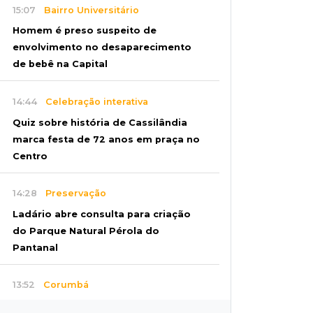
15:07
Bairro Universitário
Homem é preso suspeito de
envolvimento no desaparecimento
de bebê na Capital
14:44
Celebração interativa
Quiz sobre história de Cassilândia
marca festa de 72 anos em praça no
Centro
14:28
Preservação
Ladário abre consulta para criação
do Parque Natural Pérola do
Pantanal
13:52
Corumbá
Pantaneiro que salvou fazenda com