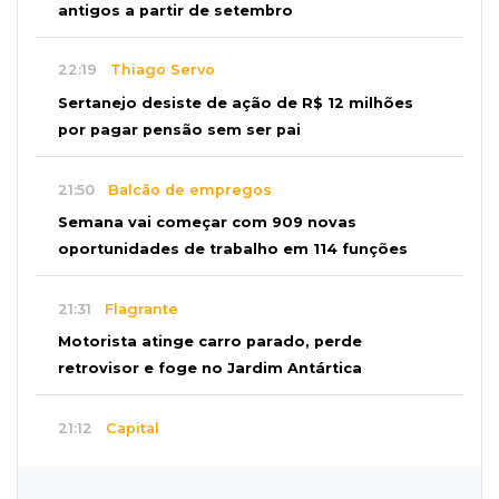
antigos a partir de setembro
22:19
Thiago Servo
Sertanejo desiste de ação de R$ 12 milhões
por pagar pensão sem ser pai
21:50
Balcão de empregos
Semana vai começar com 909 novas
oportunidades de trabalho em 114 funções
21:31
Flagrante
Motorista atinge carro parado, perde
retrovisor e foge no Jardim Antártica
21:12
Capital
Mãe faz apelo por bebê desaparecida: “Sinto
que ela está por perto”