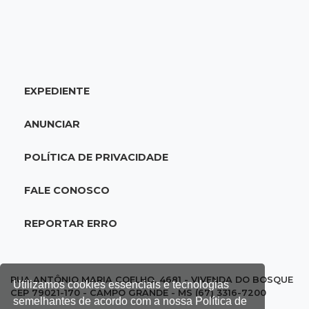
19:37
Cotação
Dólar comercial cai 0,46% e encerra semana
cotado a R$ 5,08
EXPEDIENTE
19:18
95º caso
Foragido que se passava por pastor morre
ANUNCIAR
após reagir à abordagem policial
POLÍTICA DE PRIVACIDADE
18:51
Certidão
Em MS, uma criança é registrada sem o nome
FALE CONOSCO
do pai a cada 2h
REPORTAR ERRO
18:36
Decisão
Pantanal viaja para Goiás em busca de acesso
inédito à Série A2 feminina
RUA ANTÔNIO MARIA COELHO, 4681 - VIVENDA DO BOSQUE
Utilizamos cookies essenciais e tecnologias
CEP 79021-170 - CAMPO GRANDE - MS (67) 3316-7200
semelhantes de acordo com a nossa Política de