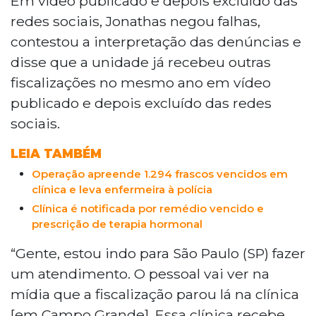
Em vídeo publicado e depois excluído das
fiscalizadores após operação que
redes sociais, Jonathas negou falhas,
encontrou 1,2 mil frascos de
contestou a interpretação das denúncias e
medicamentos vencidos. O médico
disse que a unidade já recebeu outras
Jonathas Canela negou irregularidades e
fiscalizações no mesmo ano em vídeo
chamou as inspeções de perseguição.
Uma enfermeira foi conduzida à
publicado e depois excluído das redes
delegacia. A clínica não foi interditada e
sociais.
segue em funcionamento enquanto
Procon, Vigilância Sanitária, CRM-MS e
LEIA TAMBÉM
Decon analisam o caso.
Operação apreende 1.294 frascos vencidos em
clínica e leva enfermeira à polícia
Clínica é notificada por remédio vencido e
prescrição de terapia hormonal
“Gente, estou indo para São Paulo (SP) fazer
um atendimento. O pessoal vai ver na
mídia que a fiscalização parou lá na clínica
[em Campo Grande]. Essa clínica recebe