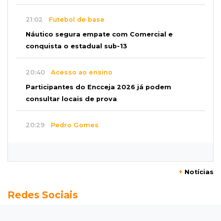
21:02
Futebol de base
Náutico segura empate com Comercial e
conquista o estadual sub-13
20:40
Acesso ao ensino
Participantes do Encceja 2026 já podem
consultar locais de prova
20:29
Pedro Gomes
Jovem morre baleado e suspeita envolve
disputa entre facções rivais
+
Notícias
20:01
Futebol feminino
Redes Sociais
Pantanal treina em Goiânia antes de jogo que
vale acesso inédito à Série A2