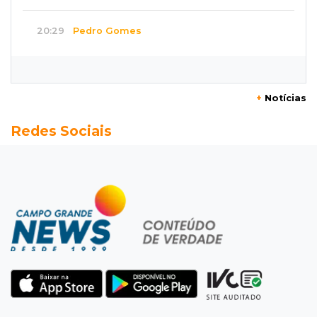
20:29
Pedro Gomes
Jovem morre baleado e suspeita envolve
disputa entre facções rivais
+
Notícias
20:01
Futebol feminino
Redes Sociais
Pantanal treina em Goiânia antes de jogo que
vale acesso inédito à Série A2
19:44
Campeonato Brasileiro
Remo busca empate com Atlético-MG e segue
na zona de rebaixamento
19:27
Caso Ayla
Defesa diz que preso suspeito de sequestro
só emprestou casa a conhecido