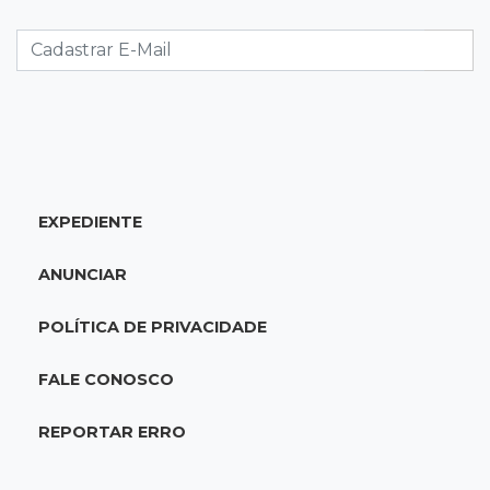
Alerta em celulares mobiliza buscas por bebê
17:58
Redução
Pantanal reduz desmatamento em 65% e
Cerrado tem queda de 11,5%
17:45
Em Corumbá
EXPEDIENTE
Ex-vereador preso começa briga durante
banho de sol e leva socos de detento
ANUNCIAR
17:31
Dourados
POLÍTICA DE PRIVACIDADE
Vídeo mostra jovem sendo executado com
tiro na cabeça em loja do pai
FALE CONOSCO
17:24
Recursos
REPORTAR ERRO
Governo libera R$ 433 mil a Deodápolis após
temporal de granizo causar estragos