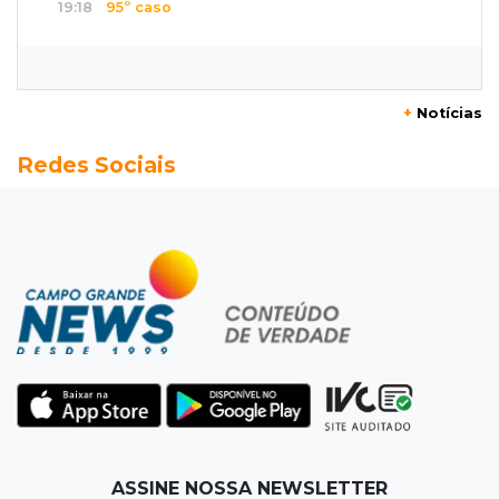
19:18
95º caso
Foragido que se passava por pastor morre
após reagir à abordagem policial
+
Notícias
18:51
Certidão
Redes Sociais
Em MS, uma criança é registrada sem o nome
do pai a cada 2h
18:36
Decisão
Pantanal viaja para Goiás em busca de acesso
inédito à Série A2 feminina
18:33
Registro do céu
Após chuva, despedida do "sextou" é com pôr
do sol que parece fogo
18:13
Nacional
ASSINE NOSSA NEWSLETTER