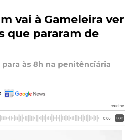
m vai à Gameleira ver
os que pararam de
para às 8h na penitênciária
o
readme
1.0x
0:00