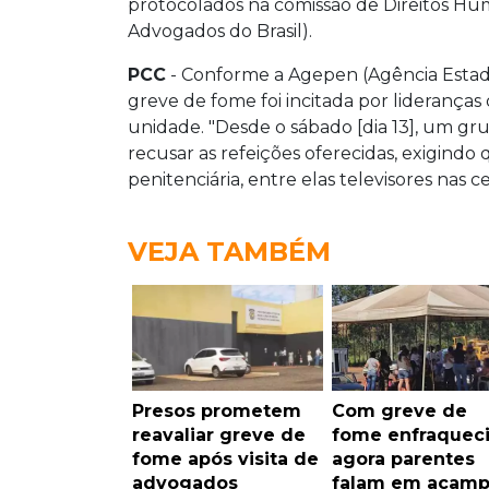
protocolados na comissão de Direitos Hu
Advogados do Brasil).
PCC
- Conforme a Agepen (Agência Estadu
greve de fome foi incitada por liderança
unidade. "Desde o sábado [dia 13], um gr
recusar as refeições oferecidas, exigindo
penitenciária, entre elas televisores nas cel
VEJA TAMBÉM
Presos prometem
Com greve de
reavaliar greve de
fome enfraqueci
fome após visita de
agora parentes
advogados
falam em acamp