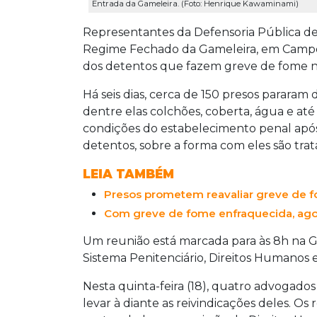
Entrada da Gameleira. (Foto: Henrique Kawaminami)
Representantes da Defensoria Pública de 
Regime Fechado da Gameleira, em Campo Gr
dos detentos que fazem greve de fome na
Há seis dias, cerca de 150 presos pararam
dentre elas colchões, coberta, água e até t
condições do estabelecimento penal após 
detentos, sobre a forma com eles são trat
LEIA TAMBÉM
Presos prometem reavaliar greve de f
Com greve de fome enfraquecida, ag
Um reunião está marcada para às 8h na 
Sistema Penitenciário, Direitos Humanos e
Nesta quinta-feira (18), quatro advogad
levar à diante as reivindicações deles. O