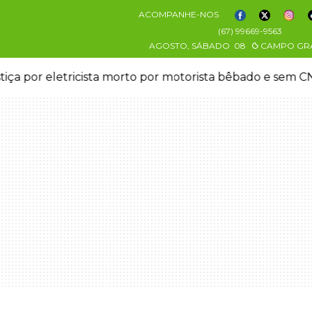
ACOMPANHE-NOS
(67) 99669-9563
AGOSTO, SÁBADO
08
CAMPO GR
stiça por eletricista morto por motorista bêbado e sem 