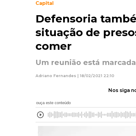
Capital
Defensoria també
situação de pres
comer
Um reunião está marcada 
Adriano Fernandes | 18/02/2021 22:10
Nos siga n
ouça este conteúdo