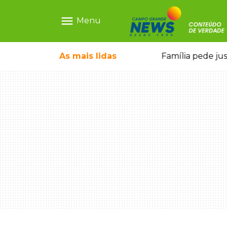
menu
Menu
o pela FAB morrem em confronto
As mais
lidas
Família pede ju