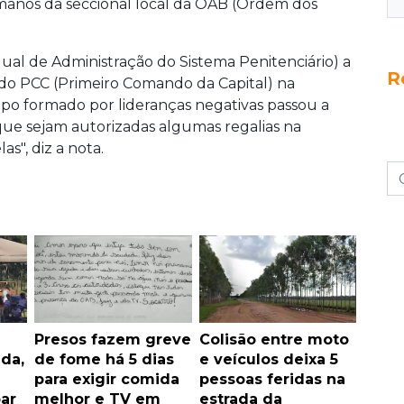
manos da seccional local da OAB (Ordem dos
al de Administração do Sistema Penitenciário) a
R
s do PCC (Primeiro Comando da Capital) na
upo formado por lideranças negativas passou a
 que sejam autorizadas algumas regalias na
as", diz a nota.
Presos fazem greve
Colisão entre moto
da,
de fome há 5 dias
e veículos deixa 5
para exigir comida
pessoas feridas na
ar
melhor e TV em
estrada da