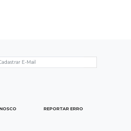
19:37
Cotação
Dólar comercial cai 0,46% e encerra
semana cotado a R$ 5,08
19:18
95º caso
Foragido que se passava por pastor
morre após reagir à abordagem
policial
18:51
Certidão
Em MS, uma criança é registrada sem
o nome do pai a cada 2h
ONOSCO
REPORTAR ERRO
18:36
Decisão
Pantanal viaja para Goiás em busca