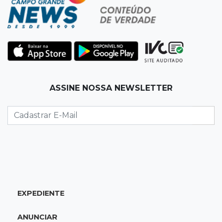
Homem é baleado após apontar revólver para
policiais militares
22:42
Resumão
Palmeiras e Vasco confirmam vagas nas
quartas da Copa do Brasil
ASSINE NOSSA NEWSLETTER
22:26
Eleições 2026
Eleitorado aprova teste da urna, mas diz que
colinha será "fundamental"
22:05
Sidrolândia
Briga termina com homem de 35 anos
assassinado a facadas
EXPEDIENTE
21:40
Ideb
ANUNCIAR
Escolas municipais lideram notas do Ensino