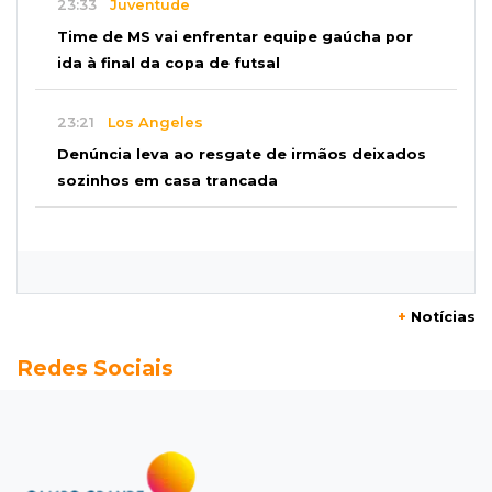
23:33
Juventude
Time de MS vai enfrentar equipe gaúcha por
ida à final da copa de futsal
23:21
Los Angeles
Denúncia leva ao resgate de irmãos deixados
sozinhos em casa trancada
23:17
Clima
Defesa Civil recomenda atenção em MS com
formação de ciclone bomba
+
Notícias
23:00
Ideb
Redes Sociais
Entre escolas com nota divulgada, 3 estaduais
lideram o Ensino Médio na Capital
22:57
Chapadão do Sul