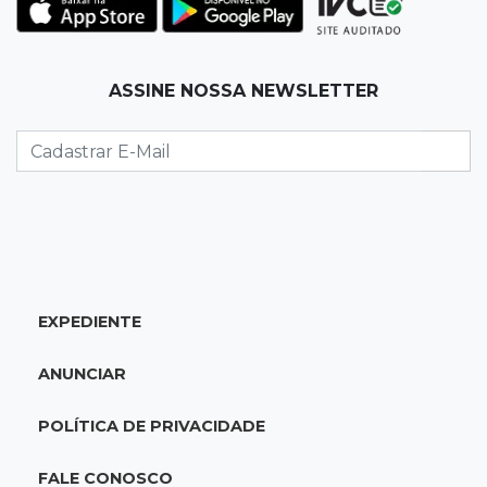
Após brilhar na Copa LNF, goleiro do
Juventude AG vai para futsal de Portugal
ASSINE NOSSA NEWSLETTER
10:13
TV News
Morte no trânsito e casamento de bisavó são
destaques da semana
10:05
19 viagens num dia
Fraude com cartão “torra” R$ 81 mil em
comida e transporte
EXPEDIENTE
09:53
Resultado da enquete
ANUNCIAR
Punição de agressores de mulheres precisar
ser mais severa para 52% dos leitores
POLÍTICA DE PRIVACIDADE
09:47
Automóvel roubado
FALE CONOSCO