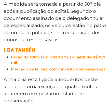
proprietários sobre o encaminhamento
A medida será tomada a partir do 30º dia
de dez motocicletas apreendidas para
após a publicação do edital. Segundo o
leilão judicial eletrônico caso não sejam
documento assinado pelo delegado titular
resgatadas em trinta dias. Os veículos
da especializada, os veículos estão no pátio
estão no pátio da delegacia sem
da unidade policial, sem reclamação dos
reclamação e apresentam deterioração, o
que gera riscos à saúde pública e
donos ou responsáveis.
transtornos administrativos. Após o prazo,
LEIA TAMBÉM
os bens serão entregues a um leiloeiro
credenciado para alienação em ações
Leilão do TJMS tem HB20 2023 a partir de R$ 15,7
penais sob supervisão do Tribunal de
mil
Justiça de Mato Grosso do Sul.
Mercado de leilões: como investir com segurança
A maioria está ligada a inquéritos deste
ano, com uma exceção, e quatro motos
aparecem em péssimo estado de
conservação.