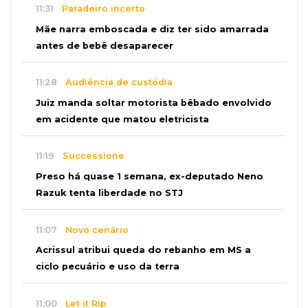
11:31
Paradeiro incerto
Mãe narra emboscada e diz ter sido amarrada
antes de bebê desaparecer
11:28
Audiência de custódia
Juiz manda soltar motorista bêbado envolvido
em acidente que matou eletricista
11:19
Successione
Preso há quase 1 semana, ex-deputado Neno
Razuk tenta liberdade no STJ
11:07
Novo cenário
Acrissul atribui queda do rebanho em MS a
ciclo pecuário e uso da terra
11:00
Let it Rip