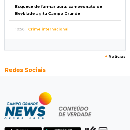
Esquece de farmar aura: campeonato de
Beyblade agita Campo Grande
10:56
Crime internacional
Boliviano morto pelo Bope era figura de alto
escalão do tráfico de cocaína
+
Notícias
10:45
Economia verde
Redes Sociais
MS já tem projetos em mercado de carbono
que pode movimentar R$ 2,36 bilhões
10:33
Licenciamento ambiental
Governador quer que Imasul assuma
licenciamento de rodovias da Rota da
Celulose
10:25
Dourados