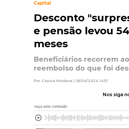
Capital
Desconto "surpre
e pensão levou 5
meses
Beneficiários recorrem a
reembolso do que foi de
Por Cassia Modena | 18/04/2024 14:51
Nos siga n
ouça este conteúdo