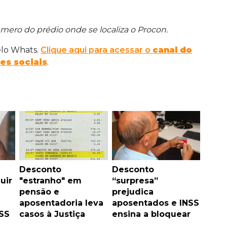
úmero do prédio onde se localiza o Procon.
elo Whats.
Clique aqui para acessar o
canal do
es sociais
.
Desconto
Desconto
uir
"estranho" em
“surpresa”
pensão e
prejudica
aposentadoria leva
aposentados e INSS
NSS
casos à Justiça
ensina a bloquear