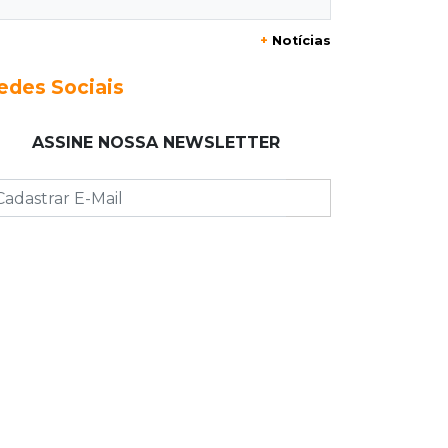
20:29
Pedro Gomes
+
Notícias
Jovem morre baleado e suspeita
envolve disputa entre facções rivais
edes Sociais
20:01
Futebol feminino
ASSINE NOSSA NEWSLETTER
Pantanal treina em Goiânia antes de
jogo que vale acesso inédito à Série
A2
19:44
Campeonato Brasileiro
Remo busca empate com Atlético-MG
e segue na zona de rebaixamento
19:27
Caso Ayla
Defesa diz que preso suspeito de
sequestro só emprestou casa a
conhecido