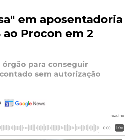
sa" em aposentadoria
4 ao Procon em 2
o órgão para conseguir
scontado sem autorização
o
readme
1.0x
0:00