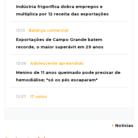
Indústria frigorífica dobra empregos e
multiplica por 12 receita das exportações
13:13
Balança comercial
Exportações de Campo Grande batem
recorde, o maior superávit em 29 anos
13:06
Adolescente apreendido
Menino de 11 anos queimado pode precisar de
hemodiálise; "só os pés escaparam"
12:57
17 votos
Câmara derruba veto e garante consulta
simplificada a salários de servidores
+
Notícias
12:52
Artes