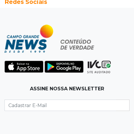
Redes Sociais
Semana cultural reúne grandes nomes da
música, teatro e dança no Teatro Prosa
12:47
Artigos
O terrorismo começa pela dignidade humana
12:43
Esporte Equestre
Da fivela de campeã ao sonho internacional:
amazona de MS quer chegar ao Texas
12:32
Máquinas de Areia
ASSINE NOSSA NEWSLETTER
Empresário investigado em 2023 volta a ser
alvo por R$ 100 milhões em contratos
12:26
Clima
Defesa Civil descarta cenário extremo com
chegada de ciclone