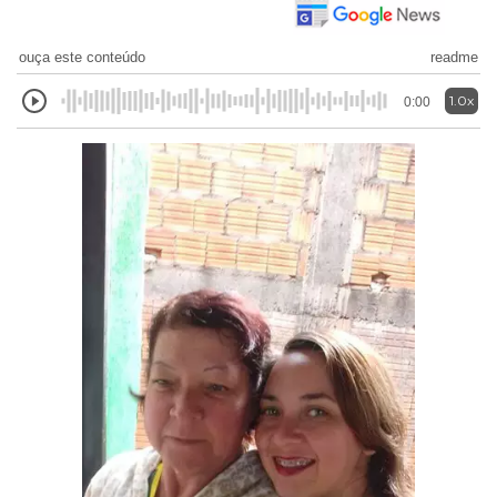
ouça este conteúdo
readme
1.0x
0:00