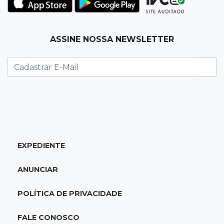
Palmeiras e Vasco confirmam vagas nas
quartas da Copa do Brasil
ASSINE NOSSA NEWSLETTER
22:26
Eleições 2026
Eleitorado aprova teste da urna, mas diz que
colinha será "fundamental"
22:05
Sidrolândia
Briga termina com homem de 35 anos
assassinado a facadas
EXPEDIENTE
21:40
Ideb
ANUNCIAR
Escolas municipais lideram notas do Ensino
Fundamental em Campo Grande
POLÍTICA DE PRIVACIDADE
21:28
Futebol
FALE CONOSCO