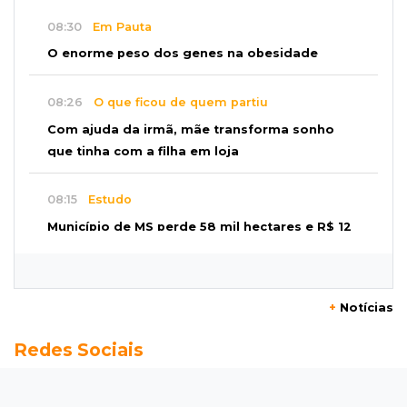
08:30
Em Pauta
O enorme peso dos genes na obesidade
08:26
O que ficou de quem partiu
Com ajuda da irmã, mãe transforma sonho
que tinha com a filha em loja
08:15
Estudo
Município de MS perde 58 mil hectares e R$ 12
milhões por mês com silvicultura
08:03
Amambai
+
Notícias
Rapaz de 23 anos morre ao bater o carro em
Redes Sociais
poste de energia elétrica
07:54
Ruas bloqueadas