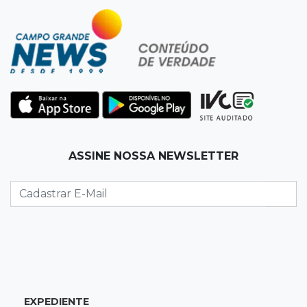
Campo Grande tem quatro interdições no
trânsito neste domingo
07:45
Dia dos Pais
Qual conselho do seu pai você não ouviu e
hoje paga um preço alto?
07:30
Disciplina e amor
ASSINE NOSSA NEWSLETTER
Pais passam kung-fu de geração em geração
e agora treinam as filhas
07:26
Tiradentes
Ataque em beco deixa um morto com rosto
deformado e outro ferido
07:20
14 de julho
EXPEDIENTE
Feira Central encerra Festival do Sobá com