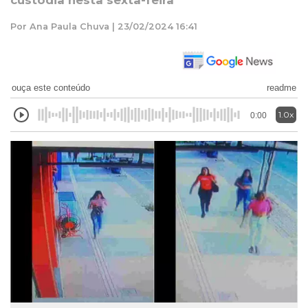
custódia nesta sexta-feira
Por Ana Paula Chuva | 23/02/2024 16:41
ouça este conteúdo
readme
1.0x
0:00