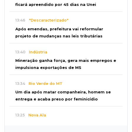
ficará apreendido por 45 dias na Unei
13:46
"Descaracterizado"
Após emendas, prefeitura vai reformular
projeto de mudanças nas leis tributárias
13:40
Indústria
Mineração ganha força, gera mais empregos e
impulsiona exportações de MS
13:34
Rio Verde do MT
Um dia após matar companheira, homem se
entrega e acaba preso por feminicídio
13:25
Nova Ala
Hospital de Câncer inaugura 20 leitos de UTI e
amplia capacidade para pacientes