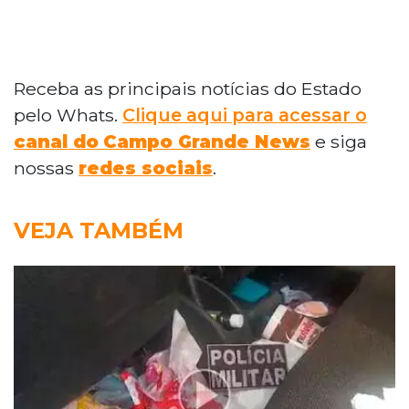
Receba as principais notícias do Estado
pelo Whats.
Clique aqui para acessar o
canal do
Campo Grande News
e siga
nossas
redes sociais
.
VEJA TAMBÉM