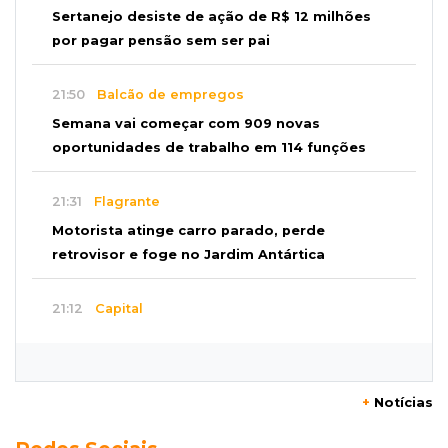
Sertanejo desiste de ação de R$ 12 milhões
por pagar pensão sem ser pai
21:50
Balcão de empregos
Semana vai começar com 909 novas
oportunidades de trabalho em 114 funções
21:31
Flagrante
Motorista atinge carro parado, perde
retrovisor e foge no Jardim Antártica
21:12
Capital
Mãe faz apelo por bebê desaparecida: “Sinto
que ela está por perto”
+
Notícias
20:53
Futebol
Ventania adia Botafogo x Fluminense pelo