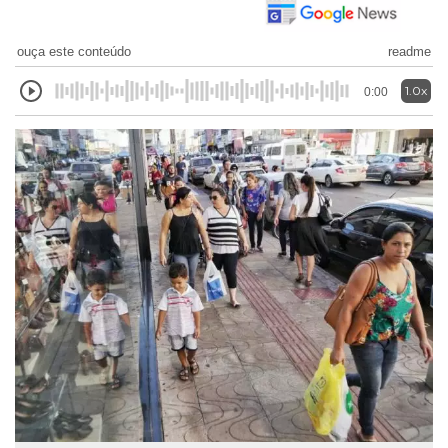
ouça este conteúdo
readme
1.0x
0:00