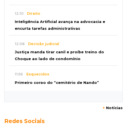
12:10
Direito
Inteligência Artificial avança na advocacia e
encurta tarefas administrativas
12:08
Decisão judicial
Justiça manda tirar canil e proíbe treino do
Choque ao lado de condomínio
11:56
Esquecidos
Primeiro corpo do “cemitério de Nando”
nunca teve nome
11:48
Nova Alvorada do Sul
+
Notícias
Vereadora é acusada de insinuar em vídeo
Redes Sociais
que prefeito agride mulheres