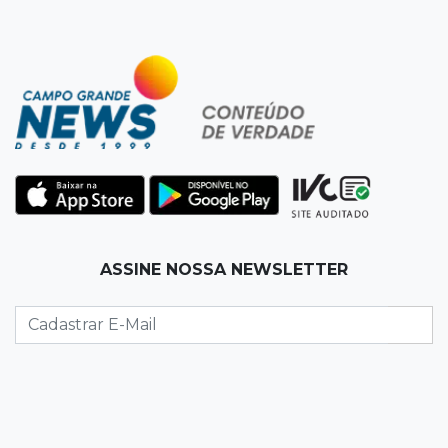
11:31
Paradeiro incerto
Mãe narra emboscada e diz ter sido amarrada
antes de bebê desaparecer
11:28
Audiência de custódia
Juiz manda soltar motorista bêbado envolvido
em acidente que matou eletricista
11:19
Successione
ASSINE NOSSA NEWSLETTER
Preso há quase 1 semana, ex-deputado Neno
Razuk tenta liberdade no STJ
11:07
Novo cenário
Acrissul atribui queda do rebanho em MS a
ciclo pecuário e uso da terra