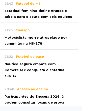
21:43
Futebol de MS
Estadual feminino define grupos e
tabela para disputa com seis equipes
21:25
Caarapó
Motociclista morre atropelado por
caminhão na MS-278
21:02
Futebol de base
Náutico segura empate com
Comercial e conquista o estadual
sub-13
20:40
Acesso ao ensino
Participantes do Encceja 2026 já
podem consultar locais de prova