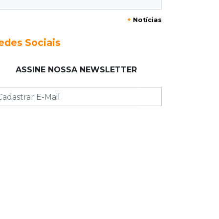
20:29
Pedro Gomes
+
Notícias
Jovem morre baleado e suspeita
envolve disputa entre facções rivais
edes Sociais
20:01
Futebol feminino
ASSINE NOSSA NEWSLETTER
Pantanal treina em Goiânia antes de
jogo que vale acesso inédito à Série
A2
19:44
Campeonato Brasileiro
Remo busca empate com Atlético-MG
e segue na zona de rebaixamento
19:27
Caso Ayla
Defesa diz que preso suspeito de
sequestro só emprestou casa a
conhecido