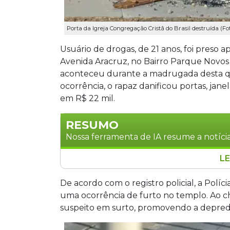
Porta da Igreja Congregação Cristã do Brasil destruída (Fo
Usuário de drogas, de 21 anos, foi preso a
Avenida Aracruz, no Bairro Parque Novos
aconteceu durante a madrugada desta qui
ocorrência, o rapaz danificou portas, jane
em R$ 22 mil.
RESUMO
Nossa ferramenta de IA resume a notícia
LE
Um jovem de 21 anos, usuário de drogas
após invadir e depredar uma igreja na
De acordo com o registro policial, a Políci
Estados, em Campo Grande, na madrugad
uma ocorrência de furto no templo. Ao c
quebrou portas, janelas e cercas elétri
suspeito em surto, promovendo a depred
encaminhado à Depac Cepol e responder