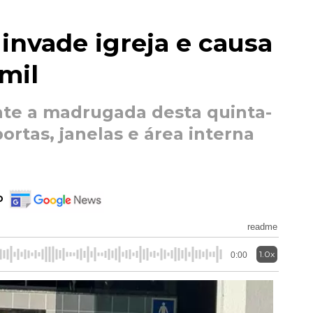
nvade igreja e causa
mil
nte a madrugada desta quinta-
portas, janelas e área interna
o
readme
1.0x
0:00