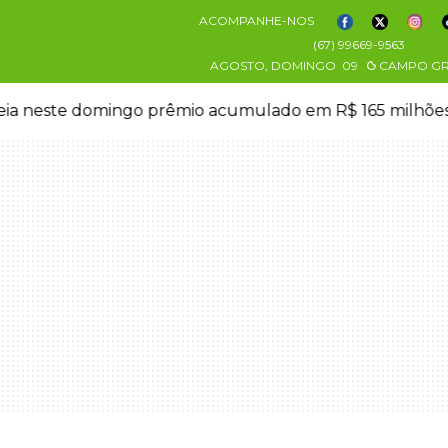
ACOMPANHE-NOS
(67) 99669-9563
AGOSTO, DOMINGO
09
CAMPO G
eia neste domingo prêmio acumulado em R$ 165 milhõe