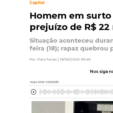
Capital
Homem em surto i
prejuízo de R$ 22 
Situação aconteceu dura
feira (18); rapaz quebrou 
Por Clara Farias | 18/06/2026 06:46
Nos siga n
ouça este conteúdo