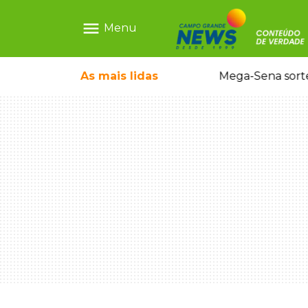
menu
Menu
As mais
lidas
Alerta Amber é acionado para localizar Ayla, bebê desaparecida em Campo Grande
Mega-Sena sort