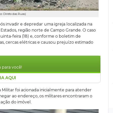
to: Direto das Ruas)
pós invadir e depredar uma igreja localizada na
 Estados, região norte de Campo Grande. O caso
nta-feira (18) e, conforme o boletim de
las, cercas elétricas e causou prejuízo estimado
 para você!
IA AQUI
 e em situação de rua, foi preso em flagrante
 Avenida Aracruz, no Bairro Parque Novos
a Militar foi acionada inicialmente para atender
a desta quinta-feira (18). O suspeito
hegar ao endereço, os militares encontraram o
cas, causando prejuízo de R$ 22 mil. Ele foi
ação do imóvel.
á por dano qualificado. A fiança foi arbitrada