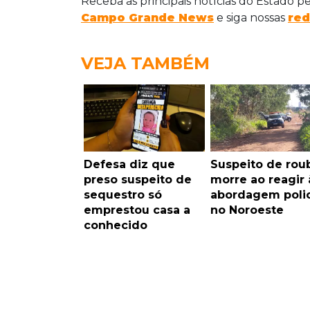
Receba as principais notícias do Estado p
Campo Grande News
e siga nossas
red
VEJA TAMBÉM
Defesa diz que
Suspeito de rou
preso suspeito de
morre ao reagir 
sequestro só
abordagem polic
emprestou casa a
no Noroeste
conhecido