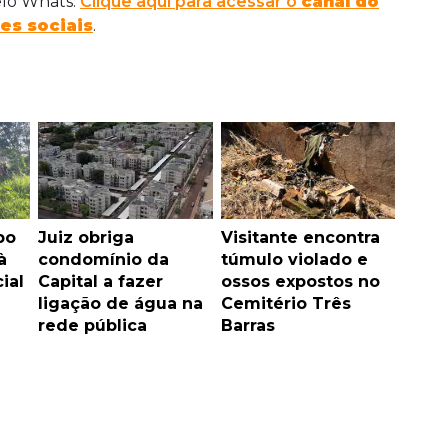
elo Whats.
Clique aqui para acessar o
canal do
es sociais
.
bo
Juiz obriga
Visitante encontra
à
condomínio da
túmulo violado e
ial
Capital a fazer
ossos expostos no
ligação de água na
Cemitério Três
rede pública
Barras