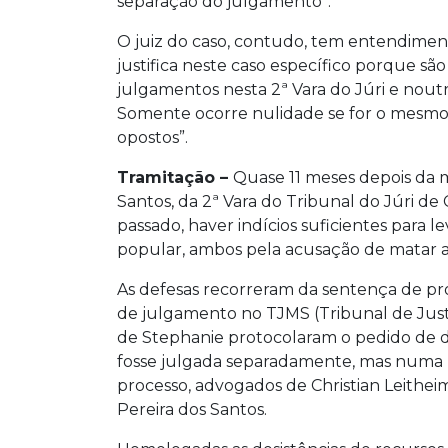
separação do julgamento”.
O juiz do caso, contudo, tem entendiment
justifica neste caso específico porque 
julgamentos nesta 2ª Vara do Júri e nout
Somente ocorre nulidade se for o mesmo
opostos”.
Tramitação –
Quase 11 meses depois da m
Santos, da 2ª Vara do Tribunal do Júri
passado, haver indícios suficientes para l
popular, ambos pela acusação de matar a
As defesas recorreram da sentença de pr
de julgamento no TJMS (Tribunal de Jus
de Stephanie protocolaram o pedido de des
fosse julgada separadamente, mas num
processo, advogados de Christian Leithei
Pereira dos Santos.