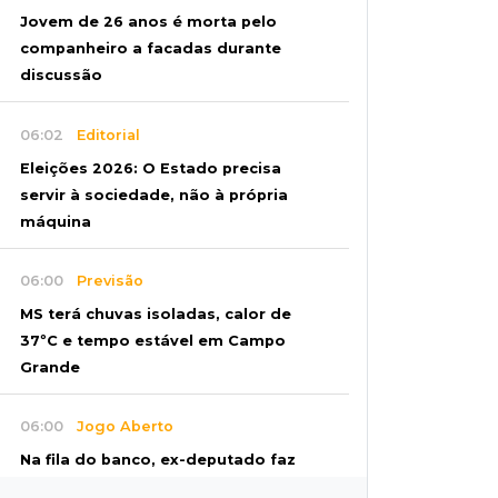
Jovem de 26 anos é morta pelo
companheiro a facadas durante
discussão
06:02
Editorial
Eleições 2026: O Estado precisa
servir à sociedade, não à própria
máquina
06:00
Previsão
MS terá chuvas isoladas, calor de
37ºC e tempo estável em Campo
Grande
06:00
Jogo Aberto
Na fila do banco, ex-deputado faz
campanha pra prefeitura