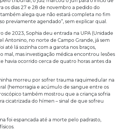
lo tribunal, o juiz marcou o júri para o início de
ra os dias 27 e 28 de novembro a pedido do
ie também alega que não estará completa no fim
o previamente agendado”, sem explicar qual.
iro de 2023, Sophia deu entrada na UPA (Unidade
el Antonino, no norte de Campo Grande, já sem
foi até lá sozinha com a garota nos braços,
do mal, mas investigação médica encontrou lesões
e havia ocorrido cerca de quatro horas antes da
ninha morreu por sofrer trauma raquimedular na
eral (hemorragia e acúmulo de sangue entre os
roscópico também mostrou que a criança sofria
ra cicatrizada do hímen – sinal de que sofreu
ina foi espancada até a morte pelo padrasto,
ísicos.