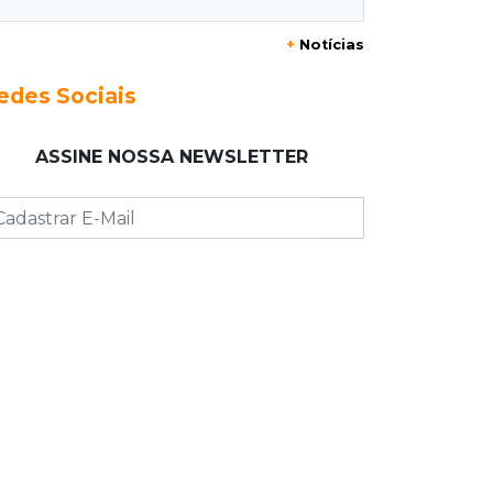
+
Notícias
00:00
Em Campo Grande
Técnico de carnes e resgatista são
edes Sociais
destaques entre vagas abertas nesta
5ª
ASSINE NOSSA NEWSLETTER
QUARTA, 05 DE AGOSTO
23:55
Vídeo
Chamas altas avançam sobre área de
mata em Chapadão do Sul
23:41
15ª Vara Cível
Pet shop vai indenizar tutor em R$ 5
mil por vender Labrador "fake"
23:33
Juventude
Time de MS vai enfrentar equipe