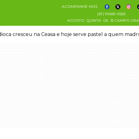
ACOMPANHE-NOS
(67) 99669-9563
AGOSTO, QUINTA
06
CAMPO GR
easa e hoje serve pastel a quem madruga
Grupo cri