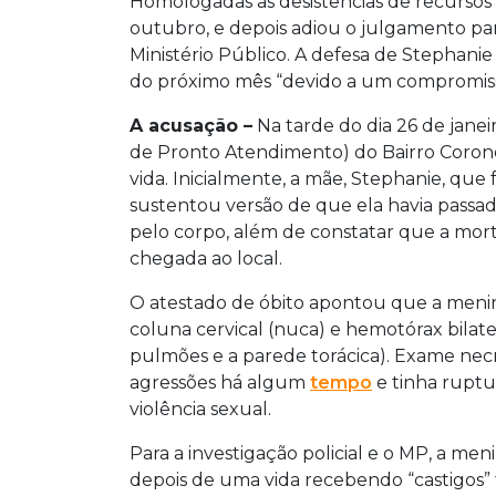
Homologadas as desistências de recursos pe
outubro, e depois adiou o julgamento pa
Ministério Público. A defesa de Stephan
do próximo mês “devido a um compromiss
A acusação –
Na tarde do dia 26 de jane
de Pronto Atendimento) do Bairro Coron
vida. Inicialmente, a mãe, Stephanie, que 
sustentou versão de que ela havia passa
pelo corpo, além de constatar que a mort
chegada ao local.
O atestado de óbito apontou que a meni
coluna cervical (nuca) e hemotórax bilat
pulmões e a parede torácica). Exame nec
agressões há algum
tempo
e tinha ruptu
violência sexual.
Para a investigação policial e o MP, a men
depois de uma vida recebendo “castigos” f