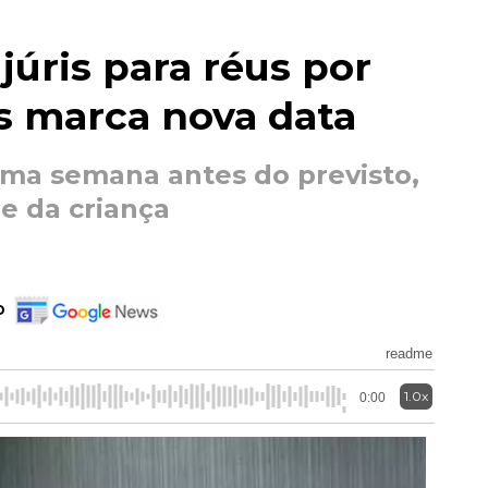
júris para réus por
s marca nova data
ma semana antes do previsto,
e da criança
o
readme
1.0x
0:00