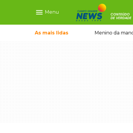
menu
Menu
ce o filho queimado
As mais
Menino da mandioca cresceu na C
lidas