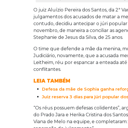
O juiz Aluízio Pereira dos Santos, da 2ª V
julgamentos dos acusados de matar a men
contudo, decidiu antecipar o júri popula
novembro, de maneira a conciliar as agen
Stephanie de Jesus da Silva, de 25 anos.
O time que defende a mãe da menina, mor
Judiciário, novamente, que a acusada me
Leitheim, réu por espancar a enteada até 
conflitantes.
LEIA TAMBÉM
Defesa da mãe de Sophia ganha reforç
Juiz reserva 3 dias para júri popular 
“Os réus possuem defesas colidentes”, a
do Prado Jara e Herika Cristina dos Sant
Viana de Melo na equipe, e completaram: 