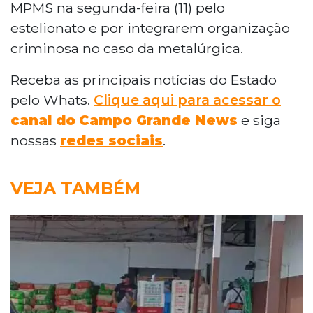
MPMS na segunda-feira (11) pelo
estelionato e por integrarem organização
criminosa no caso da metalúrgica.
Receba as principais notícias do Estado
pelo Whats.
Clique aqui para acessar o
canal do
Campo Grande News
e siga
nossas
redes sociais
.
VEJA TAMBÉM