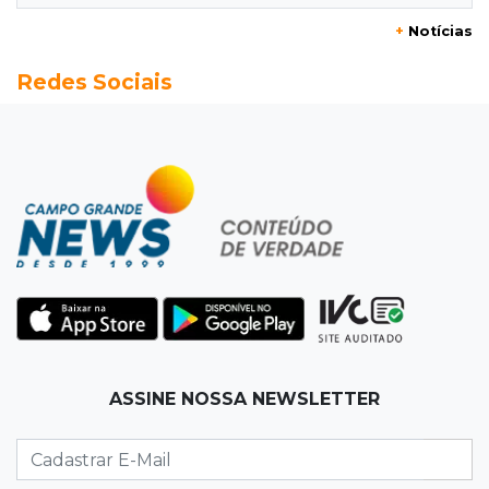
+
Notícias
06:35
Eficiência na gestão
Redes Sociais
MP vai investigar adesão a programa de
transparência por prefeituras
06:30
Artigos
Quando as instituições viram estúdio
06:25
Dourados
Rapaz de 19 anos morre ao bater motocicleta
em caminhão estacionado
06:12
Previsão do tempo
ASSINE NOSSA NEWSLETTER
Instabilidade avança sobre MS nesta sexta e
nova frente fria chega no domingo
06:02
Editorial