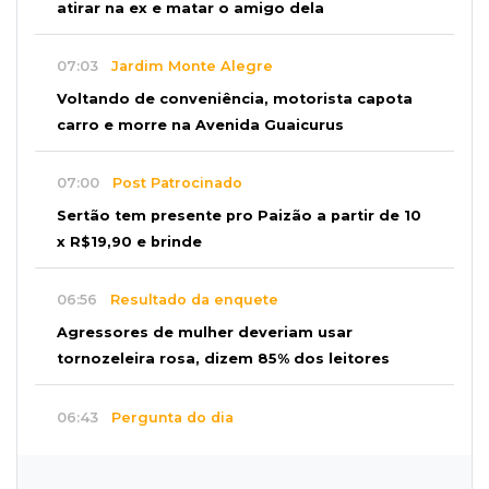
atirar na ex e matar o amigo dela
07:03
Jardim Monte Alegre
Voltando de conveniência, motorista capota
carro e morre na Avenida Guaicurus
07:00
Post Patrocinado
Sertão tem presente pro Paizão a partir de 10
x R$19,90 e brinde
06:56
Resultado da enquete
Agressores de mulher deveriam usar
tornozeleira rosa, dizem 85% dos leitores
06:43
Pergunta do dia
20 anos da Lei Maria da Penha: o que ainda
precisa melhorar? Participe