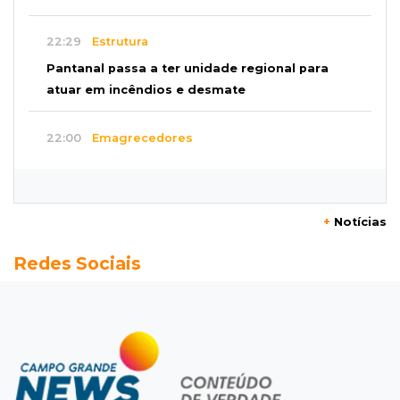
na Mega-Sena
22:29
Estrutura
Pantanal passa a ter unidade regional para
atuar em incêndios e desmate
22:00
Emagrecedores
MS lidera procura digital por canetas
paraguaias sem registro
+
Notícias
21:41
Nova Alvorada do Sul
Redes Sociais
Granizo danifica telhados e plantações
durante temporal no interior
21:22
Agregado
Inter perde para o Corinthians mas avança às
quartas da Copa do Brasil