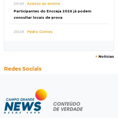
20:40
Acesso ao ensino
Participantes do Encceja 2026 já podem
consultar locais de prova
20:29
Pedro Gomes
Jovem morre baleado e suspeita envolve
disputa entre facções rivais
+
Notícias
20:01
Futebol feminino
Redes Sociais
Pantanal treina em Goiânia antes de jogo que
vale acesso inédito à Série A2
19:44
Campeonato Brasileiro
Remo busca empate com Atlético-MG e segue
na zona de rebaixamento
19:27
Caso Ayla