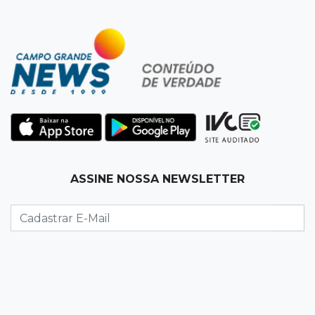
18:36
Decisão
Pantanal viaja para Goiás em busca de acesso
inédito à Série A2 feminina
18:33
Registro do céu
Após chuva, despedida do "sextou" é com pôr
do sol que parece fogo
18:13
Nacional
ASSINE NOSSA NEWSLETTER
Alerta em celulares mobiliza buscas por bebê
17:58
Redução
Pantanal reduz desmatamento em 65% e
Cerrado tem queda de 11,5%
17:45
Em Corumbá