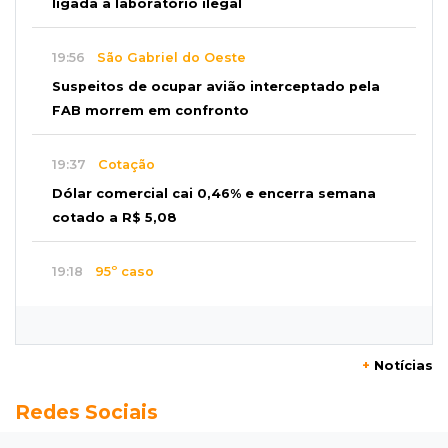
ligada a laboratório ilegal
19:56
São Gabriel do Oeste
Suspeitos de ocupar avião interceptado pela
FAB morrem em confronto
19:37
Cotação
Dólar comercial cai 0,46% e encerra semana
cotado a R$ 5,08
19:18
95º caso
Foragido que se passava por pastor morre
após reagir à abordagem policial
+
Notícias
18:51
Certidão
Redes Sociais
Em MS, uma criança é registrada sem o nome
do pai a cada 2h