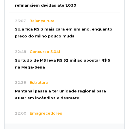
refinanciem dívidas até 2030
23:07
Balança rural
Soja fica R$ 3 mais cara em um ano, enquanto
preço do milho pouco muda
22:48
Concurso 3.041
Sortudo de MS leva R$ 52 mil ao apostar R$ 5
na Mega-Sena
22:29
Estrutura
Pantanal passa a ter unidade regional para
atuar em incêndios e desmate
22:00
Emagrecedores
MS lidera procura digital por canetas
paraguaias sem registro