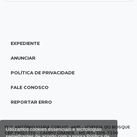
20:25
Sorte
Veja as dezenas de hoje na Mega-Sena, Quina,
Timemania e mais
EXPEDIENTE
20:06
Balcão de empregos
Semana termina com 913 vagas de trabalho
ANUNCIAR
abertas em 114 funções
POLÍTICA DE PRIVACIDADE
19:47
Festival do Sobá
Em visita à Feira Central, Riedel volta a
FALE CONOSCO
prometer apoio para revitalização
REPORTAR ERRO
19:28
Contravenção penal
STF suspende julgamento que pode definir
futuro do jogo do bicho no País
RUA ANTÔNIO MARIA COELHO, 4681 - VIVENDA DO BOSQUE
Utilizamos cookies essenciais e tecnologias
CEP 79021-170 - CAMPO GRANDE - MS (67) 3316-7200
semelhantes de acordo com a nossa Política de