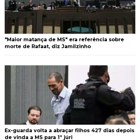
"Maior matança de MS" era referência sobre
morte de Rafaat, diz Jamilzinho
Ex-guarda volta a abraçar filhos 427 dias depois
de vinda a MS para 1º júri