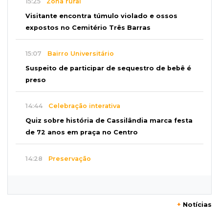
15:25
Zona rural
Visitante encontra túmulo violado e ossos
expostos no Cemitério Três Barras
15:07
Bairro Universitário
Suspeito de participar de sequestro de bebê é
preso
14:44
Celebração interativa
Quiz sobre história de Cassilândia marca festa
de 72 anos em praça no Centro
14:28
Preservação
Ladário abre consulta para criação do Parque
Natural Pérola do Pantanal
+
Notícias
13:52
Corumbá