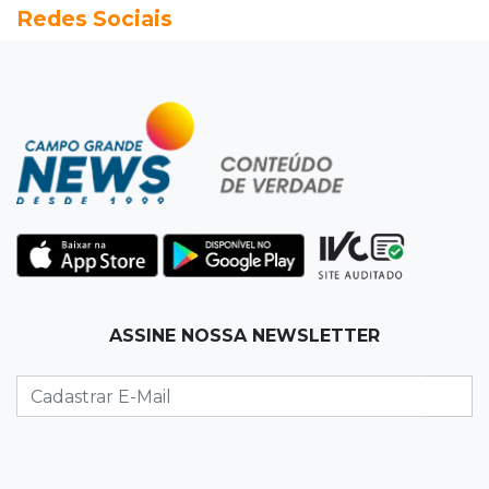
Redes Sociais
Pantaneiro que salvou fazenda com diques
vira personagem de livro
13:34
Operação Lívia
Discord é investigado por falha na proteção
de menores após morte de adolescente
13:33
Produção artesanal
MS chega a 25 cachaças registradas e amplia
número de produtores em 67%
13:12
Fraude eletrônica
ASSINE NOSSA NEWSLETTER
Idoso tem R$ 39,7 mil retirados da conta em
transferências misteriosas
13:00
Artigos
O crescimento descontrolado das big techs