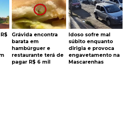
 R$
Grávida encontra
Idoso sofre mal
barata em
súbito enquanto
hambúrguer e
dirigia e provoca
em
restaurante terá de
engavetamento na
pagar R$ 6 mil
Mascarenhas