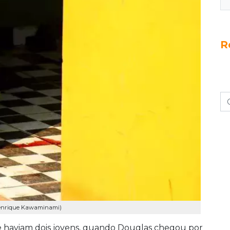
R
 Henrique Kawaminami)
e haviam dois jovens, quando Douglas chegou por