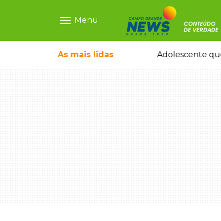
menu
Menu
rquiteto dos projetos fora do comum
As mais
lidas
Adolescente que