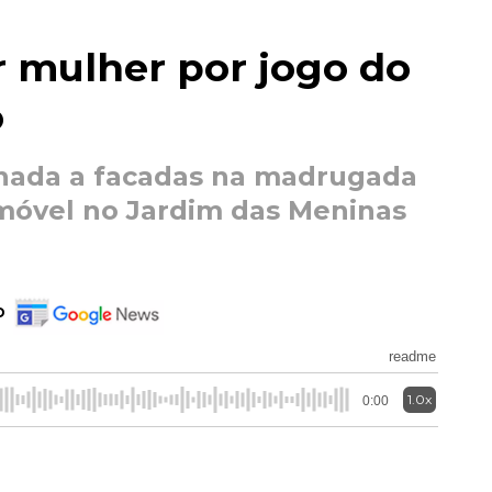
r mulher por jogo do
o
inada a facadas na madrugada
imóvel no Jardim das Meninas
o
readme
1.0x
0:00