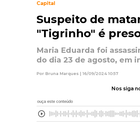
Capital
Suspeito de mata
"Tigrinho" é pres
Maria Eduarda foi assass
do dia 23 de agosto, em 
Por Bruna Marques | 16/09/2024 10:57
Nos siga n
ouça este conteúdo