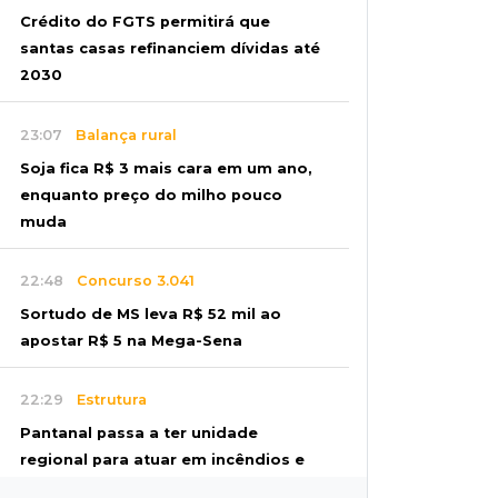
Crédito do FGTS permitirá que
santas casas refinanciem dívidas até
2030
23:07
Balança rural
Soja fica R$ 3 mais cara em um ano,
enquanto preço do milho pouco
muda
22:48
Concurso 3.041
Sortudo de MS leva R$ 52 mil ao
apostar R$ 5 na Mega-Sena
22:29
Estrutura
Pantanal passa a ter unidade
regional para atuar em incêndios e
desmate