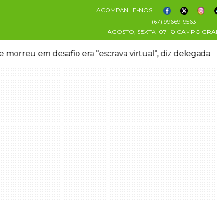
ACOMPANHE-NOS
(67) 99669-9563
AGOSTO, SEXTA
07
CAMPO GRA
 morreu em desafio era "escrava virtual", diz delegada