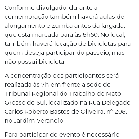
tribunais de Mato Grosso do Sul
Conforme divulgado, durante a
promoverão um passeio ciclístico no
comemoração também haverá aulas de
domingo (20). O evento, aberto a
alongamento e zumba antes da largada,
magistrados, servidores, colaboradores,
que está marcada para às 8h50. No local,
familiares e público em geral, contará
também haverá locação de bicicletas para
com aulas de alongamento e zumba
antes da largada às 8h50. A concentração
quem deseja participar do passeio, mas
será às 7h em frente ao TRT/MS, com
não possui bicicleta.
inscrição gratuita. A organização
recomenda roupas leves, tênis, capacete,
A concentração dos participantes será
protetor solar e hidratação durante o
realizada às 7h em frente à sede do
passeio.
Tribunal Regional do Trabalho de Mato
Grosso do Sul, localizado na Rua Delegado
Carlos Roberto Bastos de Oliveira, nº 208,
no Jardim Veraneio.
Para participar do evento é necessário