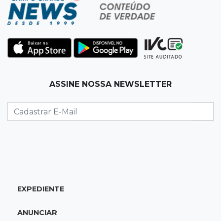
Homem é baleado após apontar revólver para
policiais militares
22:42
Resumão
Palmeiras e Vasco confirmam vagas nas
quartas da Copa do Brasil
ASSINE NOSSA NEWSLETTER
22:26
Eleições 2026
Eleitorado aprova teste da urna, mas diz que
colinha será "fundamental"
22:05
Sidrolândia
Briga termina com homem de 35 anos
assassinado a facadas
EXPEDIENTE
21:40
Ideb
ANUNCIAR
Escolas municipais lideram notas do Ensino