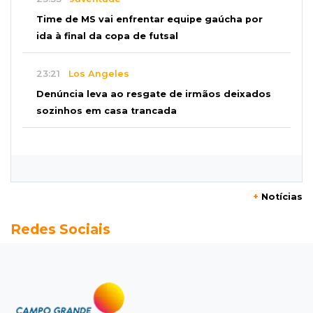
Time de MS vai enfrentar equipe gaúcha por
ida à final da copa de futsal
23:21
Los Angeles
Denúncia leva ao resgate de irmãos deixados
sozinhos em casa trancada
23:17
Clima
Defesa Civil recomenda atenção em MS com
formação de ciclone bomba
+
Notícias
23:00
Ideb
Redes Sociais
Entre escolas com nota divulgada, 3 estaduais
lideram o Ensino Médio na Capital
22:57
Chapadão do Sul