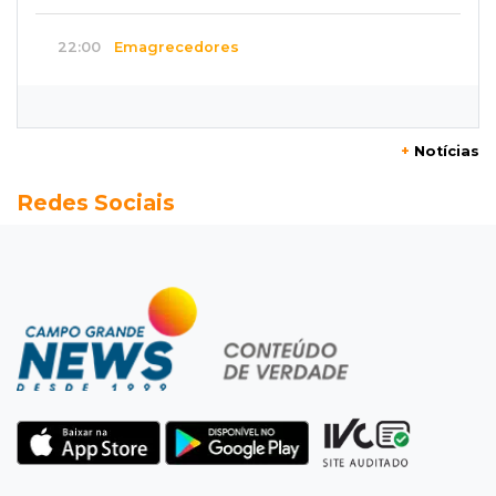
22:00
Emagrecedores
MS lidera procura digital por canetas
paraguaias sem registro
+
Notícias
21:41
Nova Alvorada do Sul
Redes Sociais
Granizo danifica telhados e plantações
durante temporal no interior
21:22
Agregado
Inter perde para o Corinthians mas avança às
quartas da Copa do Brasil
21:03
Futebol
Vitória goleia Athletico-PR por 4 a 0 e avança
às quartas da Copa do Brasil