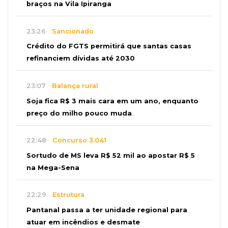
braços na Vila Ipiranga
23:26
Sancionado
Crédito do FGTS permitirá que santas casas
refinanciem dívidas até 2030
23:07
Balança rural
Soja fica R$ 3 mais cara em um ano, enquanto
preço do milho pouco muda
22:48
Concurso 3.041
Sortudo de MS leva R$ 52 mil ao apostar R$ 5
na Mega-Sena
22:29
Estrutura
Pantanal passa a ter unidade regional para
atuar em incêndios e desmate