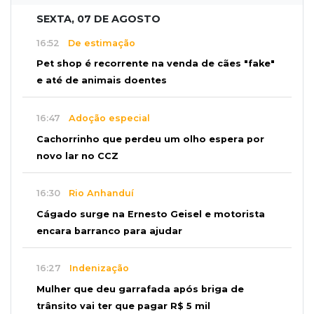
SEXTA, 07 DE AGOSTO
16:52
De estimação
Pet shop é recorrente na venda de cães "fake"
e até de animais doentes
16:47
Adoção especial
Cachorrinho que perdeu um olho espera por
novo lar no CCZ
16:30
Rio Anhanduí
Cágado surge na Ernesto Geisel e motorista
encara barranco para ajudar
16:27
Indenização
Mulher que deu garrafada após briga de
trânsito vai ter que pagar R$ 5 mil