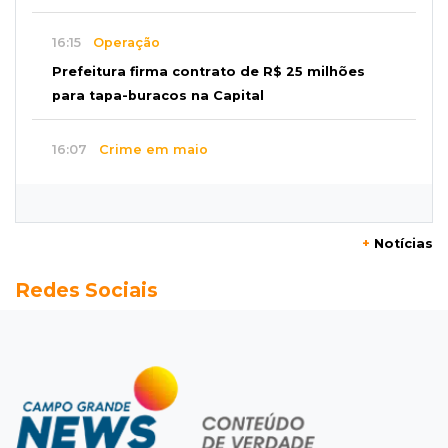
16:15
Operação
Prefeitura firma contrato de R$ 25 milhões
para tapa-buracos na Capital
16:07
Crime em maio
Assassino é preso saindo armado de padaria
no Taveirópolis
+
Notícias
15:53
Feriadão
Redes Sociais
Justiça suspende expediente por dois dias e
só volta na próxima quarta
15:45
Vídeo
Jovem é baleado por atiradores na loja do pai
e morre a caminho do hospital