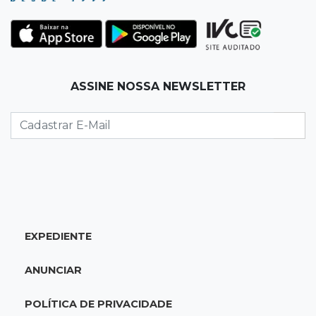
Juiz manda soltar motorista bêbado envolvido
em acidente que matou eletricista
11:19
Successione
ASSINE NOSSA NEWSLETTER
Preso há quase 1 semana, ex-deputado Neno
Razuk tenta liberdade no STJ
11:07
Novo cenário
Acrissul atribui queda do rebanho em MS a
ciclo pecuário e uso da terra
11:00
Let it Rip
EXPEDIENTE
Esquece de farmar aura: campeonato de
Beyblade agita Campo Grande
ANUNCIAR
10:56
Crime internacional
POLÍTICA DE PRIVACIDADE
Boliviano morto pelo Bope era "figurão" do