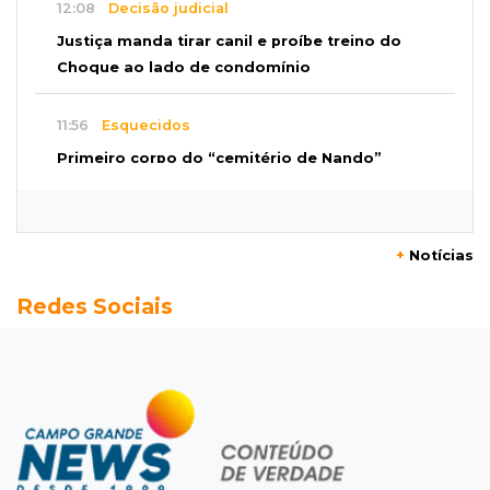
12:08
Decisão judicial
Justiça manda tirar canil e proíbe treino do
Choque ao lado de condomínio
11:56
Esquecidos
Primeiro corpo do “cemitério de Nando”
nunca teve nome
11:48
Nova Alvorada do Sul
+
Notícias
Vereadora é acusada de insinuar em vídeo
Redes Sociais
que prefeito agride mulheres
11:31
Paradeiro incerto
Mãe narra emboscada e diz ter sido amarrada
antes de bebê desaparecer
11:28
Audiência de custódia