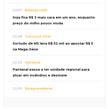
23:07
Balança rural
Soja fica R$ 3 mais cara em um ano, enquanto
preço do milho pouco muda
22:48
Concurso 3.041
Sortudo de MS leva R$ 52 mil ao apostar R$ 5
na Mega-Sena
22:29
Estrutura
Pantanal passa a ter unidade regional para
atuar em incêndios e desmate
22:00
Emagrecedores
MS lidera procura digital por canetas
paraguaias sem registro