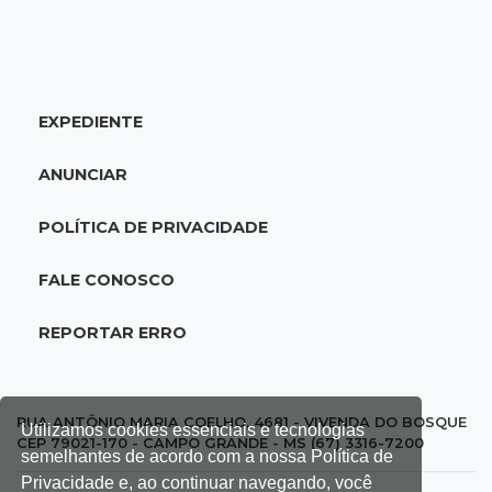
20:25
Sorte
Veja as dezenas de hoje na Mega-Sena, Quina,
Timemania e mais
EXPEDIENTE
20:06
Balcão de empregos
Semana termina com 913 vagas de trabalho
ANUNCIAR
abertas em 114 funções
POLÍTICA DE PRIVACIDADE
19:47
Festival do Sobá
Em visita à Feira Central, Riedel volta a
FALE CONOSCO
prometer apoio para revitalização
REPORTAR ERRO
19:28
Contravenção penal
STF suspende julgamento que pode definir
futuro do jogo do bicho no País
RUA ANTÔNIO MARIA COELHO, 4681 - VIVENDA DO BOSQUE
Utilizamos cookies essenciais e tecnologias
CEP 79021-170 - CAMPO GRANDE - MS (67) 3316-7200
semelhantes de acordo com a nossa Política de
19:09
Cotação
Privacidade e, ao continuar navegando, você