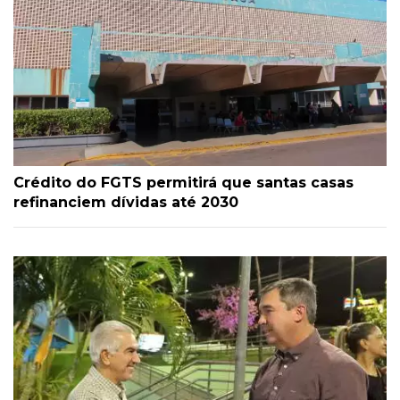
Crédito do FGTS permitirá que santas casas
refinanciem dívidas até 2030