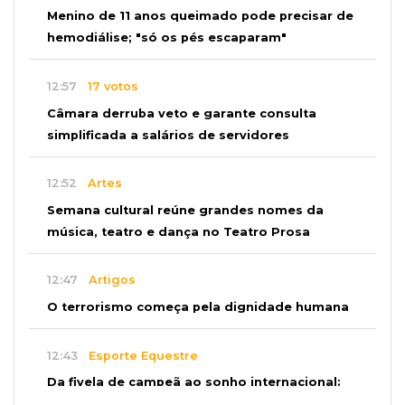
Menino de 11 anos queimado pode precisar de
hemodiálise; "só os pés escaparam"
12:57
17 votos
Câmara derruba veto e garante consulta
simplificada a salários de servidores
12:52
Artes
Semana cultural reúne grandes nomes da
música, teatro e dança no Teatro Prosa
12:47
Artigos
O terrorismo começa pela dignidade humana
12:43
Esporte Equestre
Da fivela de campeã ao sonho internacional:
amazona de MS quer chegar ao Texas