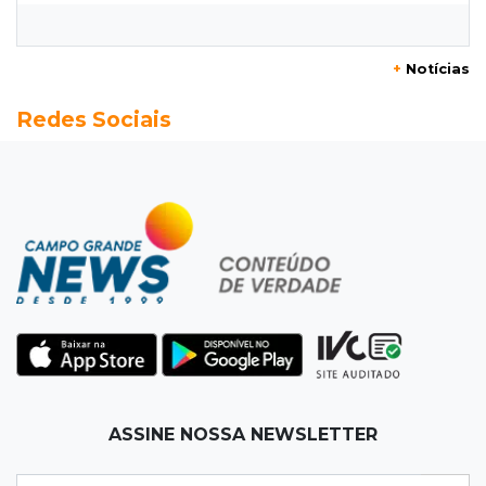
12:32
Máquinas de Areia
+
Notícias
Empresário investigado em 2023 volta a ser
Redes Sociais
alvo por R$ 100 milhões em contratos
12:26
Clima
Defesa Civil descarta cenário extremo com
chegada de ciclone
12:12
Natureza
Ovos de arara-azul marcam início da
temporada reprodutiva no Pantanal
12:06
Aquidauana
ASSINE NOSSA NEWSLETTER
Após apagão, comerciantes contabilizam
prejuízos e buscam ressarcimento