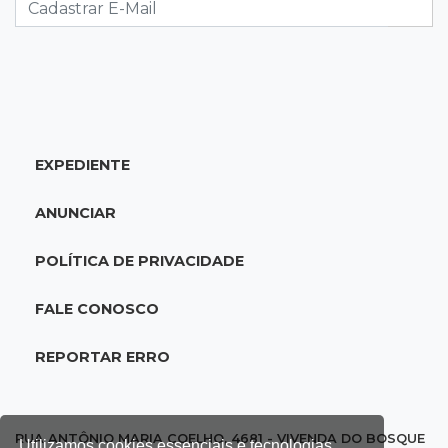
11:55
Meio ambiente
Engenheiro do Pantanal: tatu-canastra pode
ganhar dia oficial em MS
11:38
Agosto Lilás
EXPEDIENTE
Dupla troca a 'sofrência' por alerta contra a
violência à mulher
ANUNCIAR
11:37
Recomposição de fundo
POLÍTICA DE PRIVACIDADE
Câmara deve dar urgência a debate de dívida
da prefeitura com previdência
FALE CONOSCO
11:34
Pedro Juan
REPORTAR ERRO
Polícia fecha laboratório clandestino de
emagrecedores e prende 2 brasileiros
RUA ANTÔNIO MARIA COELHO, 4681 - VIVENDA DO BOSQUE
Utilizamos cookies essenciais e tecnologias