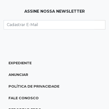
12:55
Ventania
ASSINE NOSSA NEWSLETTER
Árvore cai, bloqueia avenida e deixa comércio
sem energia em Campo Grande
12:34
"Foi mal"
Mulher em situação de rua coloca fogo em
terreno e causa incêndio no Santo Amaro
12:10
Direito
EXPEDIENTE
Inteligência Artificial avança na advocacia e
encurta tarefas administrativas
ANUNCIAR
12:08
Decisão judicial
POLÍTICA DE PRIVACIDADE
Justiça manda tirar canil e proíbe treino do
Choque ao lado de condomínio
FALE CONOSCO