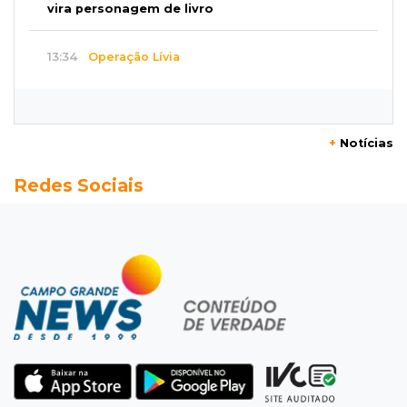
vira personagem de livro
13:34
Operação Lívia
Discord é investigado por falha na proteção
de menores após morte de adolescente
+
Notícias
13:33
Produção artesanal
Redes Sociais
MS chega a 25 cachaças registradas e amplia
número de produtores em 67%
13:12
Fraude eletrônica
Idoso tem R$ 39,7 mil retirados da conta em
três transferências misteriosas
13:00
Artigos
O crescimento descontrolado das big techs