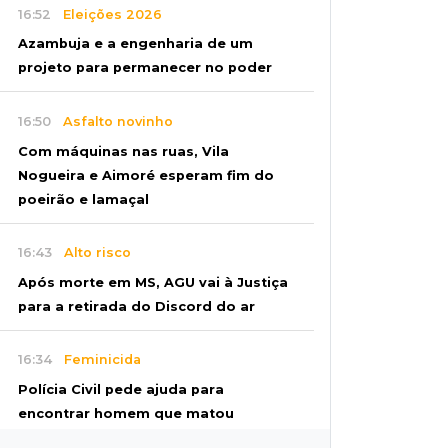
16:52
Eleições 2026
Azambuja e a engenharia de um
projeto para permanecer no poder
16:50
Asfalto novinho
Com máquinas nas ruas, Vila
Nogueira e Aimoré esperam fim do
poeirão e lamaçal
16:43
Alto risco
Após morte em MS, AGU vai à Justiça
para a retirada do Discord do ar
16:34
Feminicida
Polícia Civil pede ajuda para
encontrar homem que matou
companheira em Rio Verde