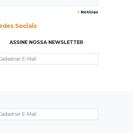
+
Notícias
16:24
Área de Preservação
Justiça condena empresário por
edes Sociais
construção de usina hidrelétrica
ilegal em APP
ASSINE NOSSA NEWSLETTER
16:15
Sem oxigênio
Trabalhadores passam mal dentro
de caixa-d'água em obra do Belas
Artes
16:08
Regularização
Detran oferece serviços de
transferência e emissão de
documentos em mega feirão
15:57
Atenção