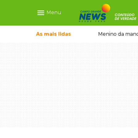
menu
Menu
ecem mercado ilegal de emagrecedores
As mais
lidas
Menino da mandi