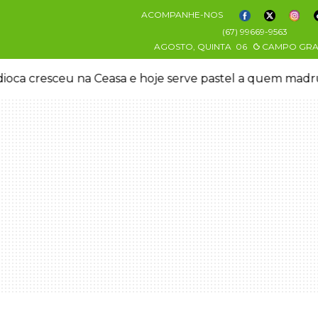
ACOMPANHE-NOS
(67) 99669-9563
AGOSTO, QUINTA
06
CAMPO GR
oca cresceu na Ceasa e hoje serve pastel a quem mad