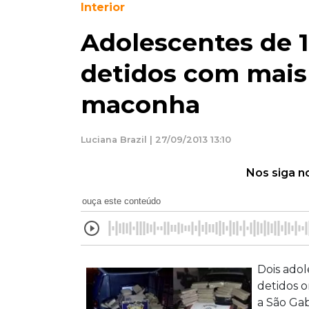
Interior
Adolescentes de 1
detidos com mais 
maconha
Luciana Brazil | 27/09/2013 13:10
Nos siga n
ouça este conteúdo
Dois adol
detidos o
a São Gab