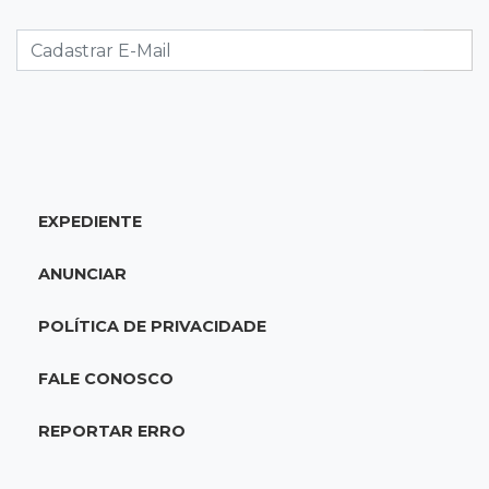
Em visita à Feira Central, Riedel volta a
prometer apoio para revitalização
19:28
Contravenção penal
STF suspende julgamento que pode definir
futuro do jogo do bicho no País
EXPEDIENTE
19:09
Cotação
Dólar fecha em queda a R$ 5,10 após taxa de
ANUNCIAR
juros cair para 14%
POLÍTICA DE PRIVACIDADE
18:44
Cidades
Taxa de homicídios cai na fronteira, assim
FALE CONOSCO
como as de estupros e roubos
REPORTAR ERRO
18:21
Localização
Prefeitura prevê R$ 297 mil para instalar 2,5