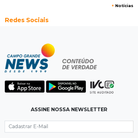
+
Notícias
20:13
Empregos
Redes Sociais
Seleções em MS têm salários de até R$ 8,2 mil;
veja oportunidades
19:50
Jardim Itatiaia
Vigia é amarrado durante roubo de carro e
dois caminhões em pátio
19:35
Bragança Paulista
Corinthians vence Bragantino por 2 a 0 e sobe
para 7º no Brasileirão
19:12
Na Vila Belmiro
ASSINE NOSSA NEWSLETTER
Athletico vence Santos por 2 a 0 e mantém 3º
lugar no Brasileirão