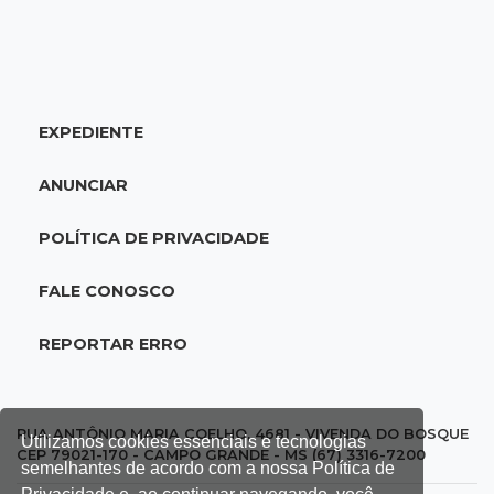
18:51
Oportunidades
UEMS está com seleções para professores
com salários de até R$ 10,2 mil
EXPEDIENTE
18:33
Em 2022
Homem que ajudou a sequestrar bebê matou
ANUNCIAR
adolescente atropelada no Amazonas
POLÍTICA DE PRIVACIDADE
18:15
Nubank Parque
Palmeiras e Inter ficam no 0 a 0 pela 22ª
FALE CONOSCO
rodada do Brasileirão
REPORTAR ERRO
17:58
Gratuitas
Justiça homologa acordo para castração de
1% da população de pets na Capital
RUA ANTÔNIO MARIA COELHO, 4681 - VIVENDA DO BOSQUE
Utilizamos cookies essenciais e tecnologias
CEP 79021-170 - CAMPO GRANDE - MS (67) 3316-7200
semelhantes de acordo com a nossa Política de
17:32
Arena Fonte Nova