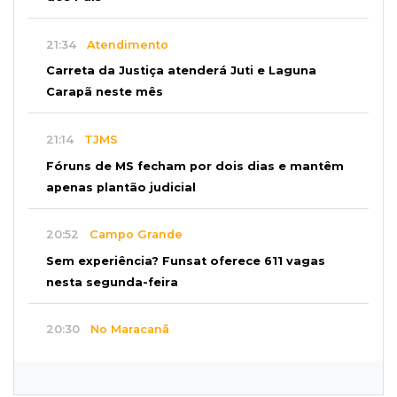
21:34
Atendimento
Carreta da Justiça atenderá Juti e Laguna
Carapã neste mês
21:14
TJMS
Fóruns de MS fecham por dois dias e mantêm
apenas plantão judicial
20:52
Campo Grande
Sem experiência? Funsat oferece 611 vagas
nesta segunda-feira
20:30
No Maracanã
Flamengo vence Vitória por 2 a 0 e encurta
distância para o líder