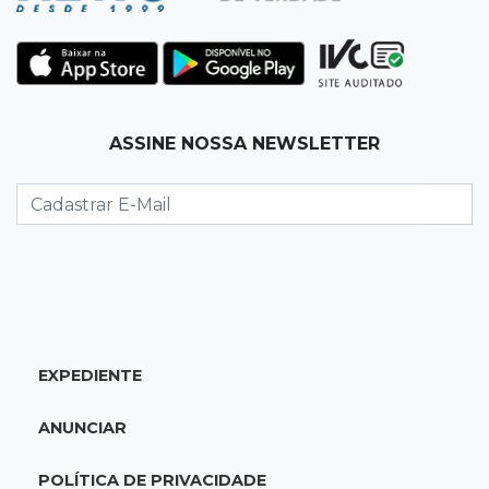
As tragédias mostram que o maior perigo da
internet quase nunca está à vista
06:00
Jogo Aberto
ASSINE NOSSA NEWSLETTER
Como milagre, corredor da Santa Casa
aparece vazio
QUINTA, 06 DE AGOSTO
23:45
Flagrante
Ladrão invade casa e sai com televisão nos
braços na Vila Ipiranga
EXPEDIENTE
23:26
Sancionado
Crédito do FGTS permitirá que santas casas
ANUNCIAR
refinanciem dívidas até 2030
POLÍTICA DE PRIVACIDADE