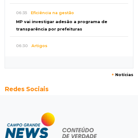
06:35
Eficiência na gestão
MP vai investigar adesão a programa de
transparência por prefeituras
06:30
Artigos
Quando as instituições viram estúdio
06:25
Dourados
+
Notícias
Rapaz de 19 anos morre ao bater motocicleta
Redes Sociais
em caminhão estacionado
06:12
Previsão do tempo
Instabilidade avança sobre MS nesta sexta e
nova frente fria chega no domingo
06:02
Editorial